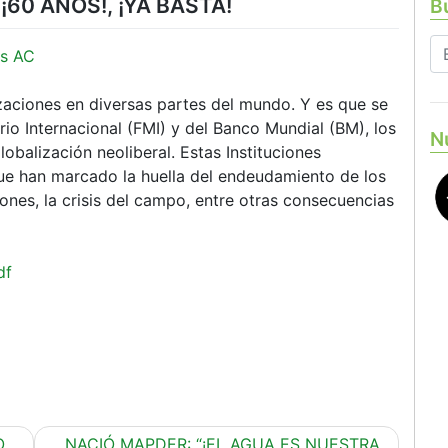
 ¡60 AÑOS!, ¡YA BASTA!
Bu
s AC
zaciones en diversas partes del mundo. Y es que se
o Internacional (FMI) y del Banco Mundial (BM), los
N
lobalización neoliberal. Estas Instituciones
 que han marcado la huella del endeudamiento de los
iones, la crisis del campo, entre otras consecuencias
df
O
NACIÓ MAPDER: “¡EL AGUA ES NUESTRA,