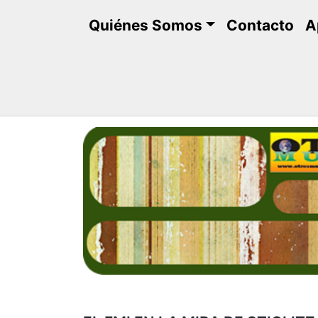
Saltar
Quiénes Somos
Contacto
A
al
contenido