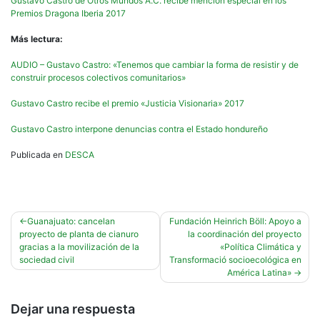
Gustavo Castro de Otros Mundos A.C. recibe mención especial en los
Premios Dragona Iberia 2017
Más lectura:
AUDIO – Gustavo Castro: «Tenemos que cambiar la forma de resistir y de
construir procesos colectivos comunitarios»
Gustavo Castro recibe el premio «Justicia Visionaria» 2017
Gustavo Castro interpone denuncias contra el Estado hondureño
Publicada en
DESCA
Navegación
Guanajuato: cancelan
Fundación Heinrich Böll: Apoyo a
proyecto de planta de cianuro
la coordinación del proyecto
de
gracias a la movilización de la
«Política Climática y
entradas
sociedad civil
Transformació socioecológica en
América Latina»
Dejar una respuesta