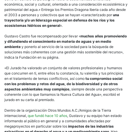
económica, social y cultural, orientado a una consideración ecosistémica y
patrimonial del agua.» Entrega los Premios Dragona Iberia cada año desde
el 2003 a personas y colectivos que se hayan «caracterizado por
una
trayectoria y/o un liderazgo especial en defensa de los ríos y los
ecosistemas hídricos en general
«.
Gustavo Castro fue recompensado por llevar «
muchos años promoviendo
y difundiendo el conocimiento en materia de aguas y en medio
ambiente
y ponerlo al servicio de la sociedad para la búsqueda de
soluciones más coherentes con una gestión más sostenible del recurso»,
indica la Fundación en su página.
«El Jurado ha valorado un conjunto de valores profesionales y humanos
que concurren en ti, entre ellos tu constancia, tu valentía y tus principios
en el tratamiento de temas conflictivos, así como
tu compromiso social
con los problemas y retos del agua, de la biodiversidad y de otros
aspectos ambientales muy complejos
, siempre desde una perspectiva
coherente con lo que llamamos la Nueva Cultura del Agua», escribió el
jurado en su carta al premiado.
Dentro de la organización Otros Mundos A.C./Amigos de la Tierra
internacional,
que fundó hace 10 años
, Gustavo y su equipo han estado
informando al público en general y a comunidades afectadas por
megaproyectos en particular sobre los
impactos de las industrias
extractivas en el derecho al agua y a un medioambiente sano
. Han