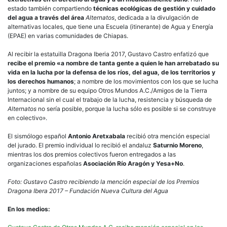
estado también compartiendo
técnicas ecológicas de gestión y cuidado
del agua a través del área
Alternatos
, dedicada a la divulgación de
alternativas locales, que tiene una Escuela (itinerante) de Agua y Energía
(EPAE) en varias comunidades de Chiapas.
Al recibir la estatuilla Dragona Iberia 2017, Gustavo Castro enfatizó que
recibe el premio «a nombre de tanta gente a quien le han arrebatado su
vida en la lucha por la defensa de los ríos, del agua, de los territorios y
los derechos humanos
; a nombre de los movimientos con los que se lucha
juntos; y a nombre de su equipo Otros Mundos A.C./Amigos de la Tierra
Internacional sin el cual el trabajo de la lucha, resistencia y búsqueda de
Alternatos
no sería posible, porque la lucha sólo es posible si se construye
en colectivo».
El sismólogo español
Antonio Aretxabala
recibió otra mención especial
del jurado. El premio individual lo recibió el andaluz
Saturnio Moreno
,
mientras los dos premios colectivos fueron entregados a las
organizaciones españolas
Asociación Río Aragón y Yesa+No
.
Foto: Gustavo Castro recibiendo la mención especial de los Premios
Dragona Ibera 2017 – Fundación Nueva Cultura del Agua
En los medios: