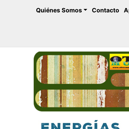
Saltar
Quiénes Somos
Contacto
A
al
contenido