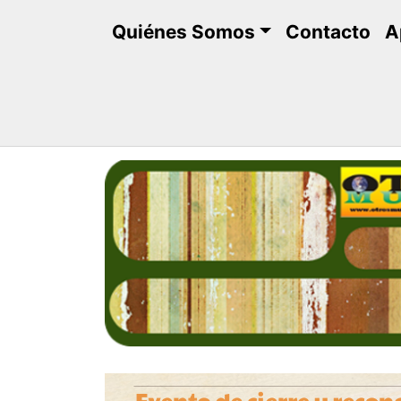
Saltar
Quiénes Somos
Contacto
A
al
contenido