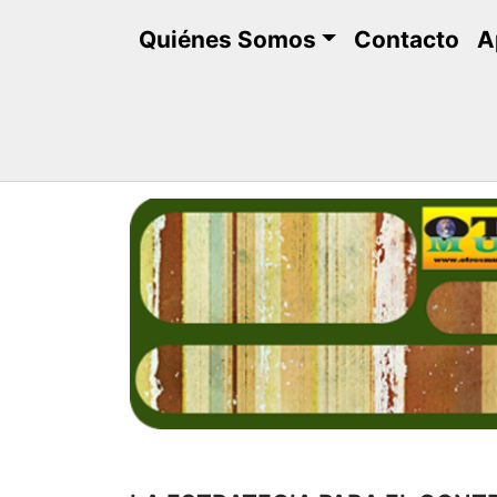
Saltar
Quiénes Somos
Contacto
A
al
contenido