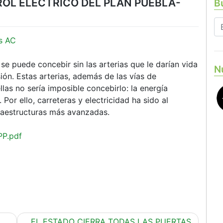
ROL ELÉCTRICO DEL PLAN PUEBLA-
Bu
s AC
e puede concebir sin las arterias que le darían vida
N
rsión. Estas arterias, además de las vías de
las no sería imposible concebirlo: la energía
. Por ello, carreteras y electricidad ha sido al
fraestructuras más avanzadas.
P.pdf
EL ESTADO CIERRA TODAS LAS PUERTAS