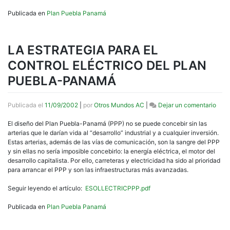
Publicada en
Plan Puebla Panamá
LA ESTRATEGIA PARA EL
CONTROL ELÉCTRICO DEL PLAN
PUEBLA-PANAMÁ
en
Publicada el
11/09/2002
|
por
Otros Mundos AC
|
Dejar un comentario
LA
EST
El diseño del Plan Puebla-Panamá (PPP) no se puede concebir sin las
PAR
arterias que le darían vida al “desarrollo” industrial y a cualquier inversión.
EL
Estas arterias, además de las vías de comunicación, son la sangre del PPP
CON
y sin ellas no sería imposible concebirlo: la energía eléctrica, el motor del
ELÉ
desarrollo capitalista. Por ello, carreteras y electricidad ha sido al prioridad
DEL
para arrancar el PPP y son las infraestructuras más avanzadas.
PLA
PUE
Seguir leyendo el artículo:
ESOLLECTRICPPP.pdf
PAN
Publicada en
Plan Puebla Panamá