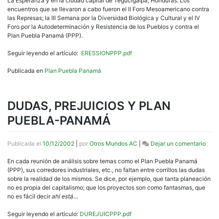
La Esperanza y en la ciudad capital de Tegucigalpa, Honduras. Los
MUJ
encuentros que se llevaron a cabo fueron el II Foro Mesoamericano contra
PER
las Represas; la III Semana por la Diversidad Biológica y Cultural y el IV
Y
Foro por la Autodeterminación y Resistencia de los Pueblos y contra el
PPP
Plan Puebla Panamá (PPP).
Seguir leyendo el artículo:
ERESSIONPPP.pdf
Publicada en
Plan Puebla Panamá
DUDAS, PREJUICIOS Y PLAN
PUEBLA-PANAMÁ
en
Publicada el
10/12/2002
|
por
Otros Mundos AC
|
Dejar un comentario
DUD
PRE
En cada reunión de análisis sobre temas como el Plan Puebla Panamá
Y
(PPP), sus corredores industriales, etc., no faltan entre corrillos las dudas
PLA
sobre la realidad de los mismos. Se dice, por ejemplo, que tanta planeación
PUE
no es propia del capitalismo; que los proyectos son como fantasmas, que
PAN
no es fácil decir
ahí está
…
Seguir leyendo el artículo:
DUREJUICPPP.pdf