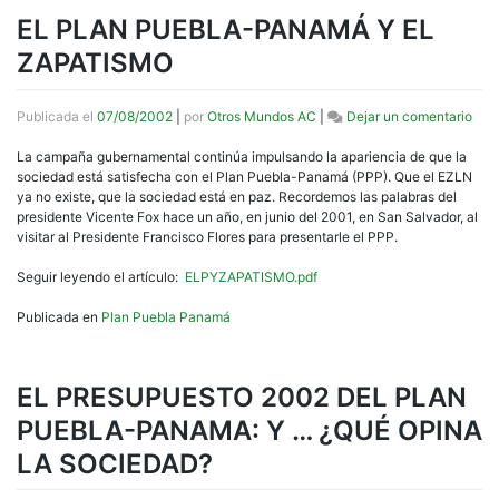
EL PLAN PUEBLA-PANAMÁ Y EL
ZAPATISMO
en
Publicada el
07/08/2002
|
por
Otros Mundos AC
|
Dejar un comentario
EL
PLA
La campaña gubernamental continúa impulsando la apariencia de que la
PUE
sociedad está satisfecha con el Plan Puebla-Panamá (PPP). Que el EZLN
PA
ya no existe, que la sociedad está en paz. Recordemos las palabras del
Y
presidente Vicente Fox hace un año, en junio del 2001, en San Salvador, al
EL
visitar al Presidente Francisco Flores para presentarle el PPP.
ZAP
Seguir leyendo el artículo:
ELPYZAPATISMO.pdf
Publicada en
Plan Puebla Panamá
EL PRESUPUESTO 2002 DEL PLAN
PUEBLA-PANAMA: Y … ¿QUÉ OPINA
LA SOCIEDAD?