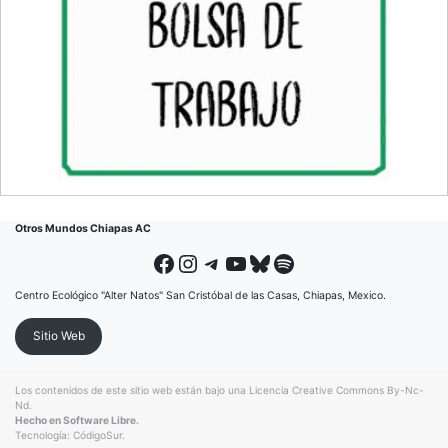
Otros Mundos Chiapas AC
Facebook
Instagram
Telegram
YouTube
Bluesky
Spotify
Centro Ecológico "Alter Natos" San Cristóbal de las Casas, Chiapas, Mexico.
Sitio Web
Los contenidos de este sitio web están bajo una
Licencia Creative Commons By-Nc-
Nd
.
Hecho en Software Libre.
Tecnología:
CódigoSur
.