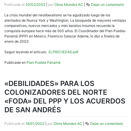
en
Publicada el
20/02/2002
|
por
Otros Mundos AC
|
Dejar un comentario
EL
PRE
La crisis mundial del neoliberalismo se ha agudizado luego de los
200
atentados de Nueva York y Washington. La búsqueda de mayores ventajas
DEL
comparativas, nuevos mercados y más baratos insumos recuerda la
PLA
conquista europea hace más de 500 años. El Coordinador del Plan Puebla-
PUE
Panamá (PPP) en México, Florencio Salazar Adame, lo dijo a finales de
PAN
enero de 2002:
Y
…
Seguir leyendo el artículo:
ELPRECIEDAD.pdf
¿QU
OPI
Publicada en
Plan Puebla Panamá
LA
SOC
«DEBILIDADES» PARA LOS
COLONIZADORES DEL NORTE
«FODA» DEL PPP Y LOS ACUERDOS
DE SAN ANDRÉS
en
Publicada el
16/01/2002
|
por
Otros Mundos AC
|
Dejar un comentario
«DEB