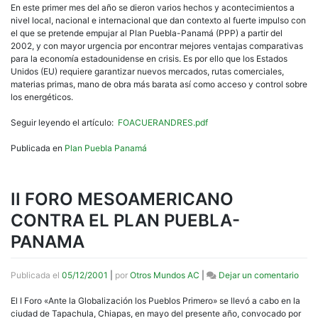
PAR
En este primer mes del año se dieron varios hechos y acontecimientos a
LOS
nivel local, nacional e internacional que dan contexto al fuerte impulso con
COL
el que se pretende empujar al Plan Puebla-Panamá (PPP) a partir del
DEL
2002, y con mayor urgencia por encontrar mejores ventajas comparativas
NOR
para la economía estadounidense en crisis. Es por ello que los Estados
«FO
Unidos (EU) requiere garantizar nuevos mercados, rutas comerciales,
DEL
materias primas, mano de obra más barata así como acceso y control sobre
PPP
los energéticos.
Y
LOS
Seguir leyendo el artículo:
FOACUERANDRES.pdf
ACU
DE
Publicada en
Plan Puebla Panamá
SAN
AND
II FORO MESOAMERICANO
CONTRA EL PLAN PUEBLA-
PANAMA
en
Publicada el
05/12/2001
|
por
Otros Mundos AC
|
Dejar un comentario
II
FOR
El I Foro «Ante la Globalización los Pueblos Primero» se llevó a cabo en la
MES
ciudad de Tapachula, Chiapas, en mayo del presente año, convocado por