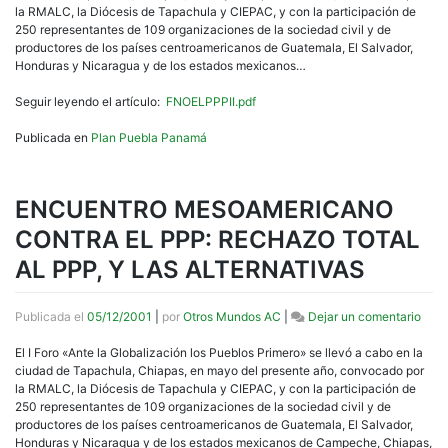
CON
la RMALC, la Diócesis de Tapachula y CIEPAC, y con la participación de
EL
250 representantes de 109 organizaciones de la sociedad civil y de
PLA
productores de los países centroamericanos de Guatemala, El Salvador,
PUE
Honduras y Nicaragua y de los estados mexicanos…
PAN
Seguir leyendo el artículo:
FNOELPPPII.pdf
Publicada en
Plan Puebla Panamá
ENCUENTRO MESOAMERICANO
CONTRA EL PPP: RECHAZO TOTAL
AL PPP, Y LAS ALTERNATIVAS
en
Publicada el
05/12/2001
|
por
Otros Mundos AC
|
Dejar un comentario
ENC
MES
El I Foro «Ante la Globalización los Pueblos Primero» se llevó a cabo en la
CON
ciudad de Tapachula, Chiapas, en mayo del presente año, convocado por
EL
la RMALC, la Diócesis de Tapachula y CIEPAC, y con la participación de
PPP:
250 representantes de 109 organizaciones de la sociedad civil y de
REC
productores de los países centroamericanos de Guatemala, El Salvador,
TOT
Honduras y Nicaragua y de los estados mexicanos de Campeche, Chiapas,