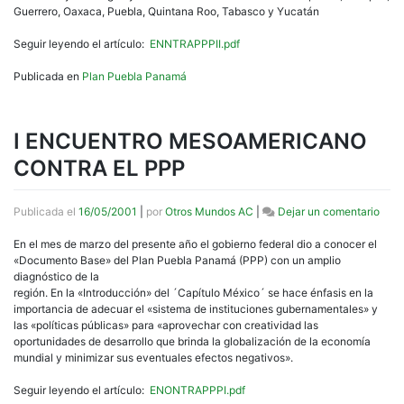
AL
Guerrero, Oaxaca, Puebla, Quintana Roo, Tabasco y Yucatán
PPP,
Y
Seguir leyendo el artículo:
ENNTRAPPPII.pdf
LAS
ALT
Publicada en
Plan Puebla Panamá
I ENCUENTRO MESOAMERICANO
CONTRA EL PPP
en
Publicada el
16/05/2001
|
por
Otros Mundos AC
|
Dejar un comentario
I
ENC
En el mes de marzo del presente año el gobierno federal dio a conocer el
MES
«Documento Base» del Plan Puebla Panamá (PPP) con un amplio
CON
diagnóstico de la
EL
región. En la «Introducción» del ´Capítulo México´ se hace énfasis en la
PPP
importancia de adecuar el «sistema de instituciones gubernamentales» y
las «políticas públicas» para «aprovechar con creatividad las
oportunidades de desarrollo que brinda la globalización de la economía
mundial y minimizar sus eventuales efectos negativos».
Seguir leyendo el artículo:
ENONTRAPPPI.pdf