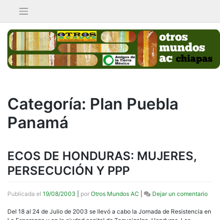
Saltar
al
contenido
Categoría:
Plan Puebla
Panamá
ECOS DE HONDURAS: MUJERES,
PERSECUCIÓN Y PPP
en
Publicada el
19/08/2003
|
por
Otros Mundos AC
|
Dejar un comentario
ECO
DE
Del 18 al 24 de Julio de 2003 se llevó a cabo la Jornada de Resistencia en
HON