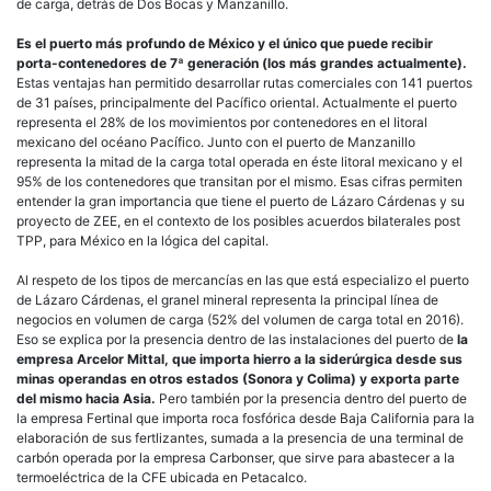
de carga, detrás de Dos Bocas y Manzanillo.
Es el puerto más profundo de México y el único que puede recibir
porta-contenedores de 7ª generación (los más grandes actualmente).
Estas ventajas han permitido desarrollar rutas comerciales con 141 puertos
de 31 países, principalmente del Pacífico oriental. Actualmente el puerto
representa el 28% de los movimientos por contenedores en el litoral
mexicano del océano Pacífico. Junto con el puerto de Manzanillo
representa la mitad de la carga total operada en éste litoral mexicano y el
95% de los contenedores que transitan por el mismo. Esas cifras permiten
entender la gran importancia que tiene el puerto de Lázaro Cárdenas y su
proyecto de ZEE, en el contexto de los posibles acuerdos bilaterales post
TPP, para México en la lógica del capital.
Al respeto de los tipos de mercancías en las que está especializo el puerto
de Lázaro Cárdenas, el granel mineral representa la principal línea de
negocios en volumen de carga (52% del volumen de carga total en 2016).
Eso se explica por la presencia dentro de las instalaciones del puerto de
la
empresa Arcelor Mittal, que importa hierro a la siderúrgica desde sus
minas operandas en otros estados (Sonora y Colima)
y exporta parte
del mismo hacia Asia.
Pero también por la presencia dentro del puerto de
la empresa Fertinal que importa roca fosfórica desde Baja California para la
elaboración de sus fertlizantes, sumada a la presencia de una terminal de
carbón operada por la empresa Carbonser, que sirve para abastecer a la
termoeléctrica de la CFE ubicada en Petacalco.