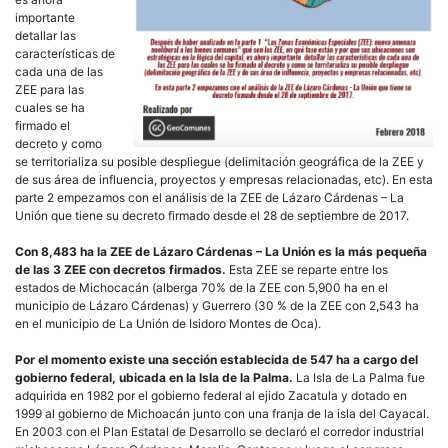
importante
detallar las
características de
cada una de las
ZEE para las
cuales se ha
firmado el
decreto y como
se territorializa su posible despliegue (delimitación geográfica de la ZEE y
de sus área de influencia, proyectos y empresas relacionadas, etc). En esta
parte 2 empezamos con el análisis de la ZEE de Lázaro Cárdenas – La
Unión que tiene su decreto firmado desde el 28 de septiembre de 2017.
Con 8,483 ha la ZEE de Lázaro Cárdenas – La Unión es la más pequeña
de las 3 ZEE con decretos firmados.
Esta ZEE se reparte entre los
estados de Michocacán (alberga 70% de la ZEE con 5,900 ha en el
municipio de Lázaro Cárdenas) y Guerrero (30 % de la ZEE con 2,543 ha
en el municipio de La Unión de Isidoro Montes de Oca).
Por el momento existe una sección establecida de 547 ha a cargo del
gobierno federal, ubicada en la Isla de la Palma.
La Isla de La Palma fue
adquirida en 1982 por el gobierno federal al ejido Zacatula y dotado en
1999 al gobierno de Michoacán junto con una franja de la isla del Cayacal.
En 2003 con el Plan Estatal de Desarrollo se declaró el corredor industrial