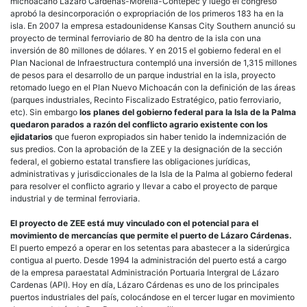
michoacano Lázaro Cárdenas-Morelia-Contepec y luego el congreso
aprobó la desincorporación o expropriación de los primeros 183 ha en la
isla. En 2007 la empresa estadounidense Kansas City Southern anunció su
proyecto de terminal ferroviario de 80 ha dentro de la isla con una
inversión de 80 millones de dólares. Y en 2015 el gobierno federal en el
Plan Nacional de Infraestructura contempló una inversión de 1,315 millones
de pesos para el desarrollo de un parque industrial en la isla, proyecto
retomado luego en el Plan Nuevo Michoacán con la definición de las áreas
(parques industriales, Recinto Fiscalizado Estratégico, patio ferroviario,
etc). Sin embargo
los planes del gobierno federal para la Isla de la Palma
quedaron parados a razón del conflicto agrario existente con los
ejidatarios
que fueron expropiados sin haber tenido la indemnización de
sus predios. Con la aprobación de la ZEE y la designación de la sección
federal, el gobierno estatal transfiere las obligaciones jurídicas,
administrativas y jurisdiccionales de la Isla de la Palma al gobierno federal
para resolver el conflicto agrario y llevar a cabo el proyecto de parque
industrial y de terminal ferroviaria.
El proyecto de ZEE está muy vinculado con el potencial para el
movimiento de mercancías que permite el puerto de Lázaro Cárdenas.
El puerto empezó a operar en los setentas para abastecer a la siderúrgica
contigua al puerto. Desde 1994 la administración del puerto está a cargo
de la empresa paraestatal Administración Portuaria Intergral de Lázaro
Cardenas (API). Hoy en día, Lázaro Cárdenas es uno de los principales
puertos industriales del país, colocándose en el tercer lugar en movimiento