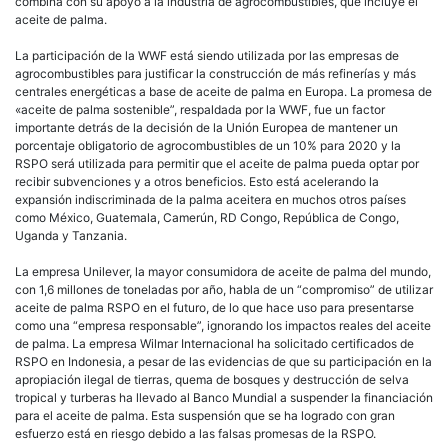
combina con su apoyo a la industria de agrocombustibles, que incluye el
aceite de palma.
La participación de la WWF está siendo utilizada por las empresas de
agrocombustibles para justificar la construcción de más refinerías y más
centrales energéticas a base de aceite de palma en Europa. La promesa de
«aceite de palma sostenible”, respaldada por la WWF, fue un factor
importante detrás de la decisión de la Unión Europea de mantener un
porcentaje obligatorio de agrocombustibles de un 10% para 2020 y la
RSPO será utilizada para permitir que el aceite de palma pueda optar por
recibir subvenciones y a otros beneficios. Esto está acelerando la
expansión indiscriminada de la palma aceitera en muchos otros países
como México, Guatemala, Camerún, RD Congo, República de Congo,
Uganda y Tanzania.
La empresa Unilever, la mayor consumidora de aceite de palma del mundo,
con 1,6 millones de toneladas por año, habla de un “compromiso” de utilizar
aceite de palma RSPO en el futuro, de lo que hace uso para presentarse
como una “empresa responsable”, ignorando los impactos reales del aceite
de palma. La empresa Wilmar Internacional ha solicitado certificados de
RSPO en Indonesia, a pesar de las evidencias de que su participación en la
apropiación ilegal de tierras, quema de bosques y destrucción de selva
tropical y turberas ha llevado al Banco Mundial a suspender la financiación
para el aceite de palma. Esta suspensión que se ha logrado con gran
esfuerzo está en riesgo debido a las falsas promesas de la RSPO.