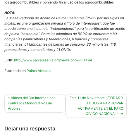
los agrocombustibles y poniendo fin al uso de los agrocombustibles
NOTA:
La Mesa Redonda de Aceite de Palma Sostenible (RSPO por sus siglas en
inglés), es una organización privada o “foro de interesados”, que fue
creado como una instancia “independiente” para la certificación de aceite
de palma “sostenible”. Entre los miembros de RSPO se encuentran 80
compañías palmicultoras y federaciones, 8 bancos y compañías
financieras, 51 fabricantes de bienes de consumo, 23 minoristas, 118
procesadores y comerciantes y 21 ONGs.
LINK:
http://www.salvalaselva.org/news.php?id=1444
Publicada en
Palma Africana
Navegación
Videos del Día Internacional
Este 11 de Noviembre ¡¡¡TODAS Y
contra los Monocultivos de
TODOS A PARTICIPAR
de
Árboles
ACTIVAMENTE EN EL PARO
entradas
CIVICO NACIONAL!!!
Dejar una respuesta