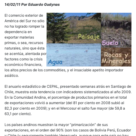
14/02/11 Por Eduardo Gudynas
El comercio exterior de
América del Sur no sólo
no ha logrado romper la
dependencia en
exportar materias
primas, o sea, recursos
naturales, sino que ésta
se acentúa, alentada por
factores como la crisis
económico financiera,
los altos precios de los commodities, y el insaciable apetito importador
asiático.
El anuario estadístico de CEPAL, presentado semanas atrás en Santiago de
Chile, muestra esta tendencia con indicadores sistematizados al año 2009.
En la Comunidad Andina, el porcentaje de productos primarios en el total
de exportaciones volvió a aumentar (del 81 por ciento en 2008 subió al
82,3 por ciento en 2009); y en el Mercosur el salto fue mayor (de 59,8 a
63,1 por ciento).
Los países andinos muestran la mayor “primarización” de sus
exportaciones, en el orden del 90% (son los casos de Bolivia Perú, Ecuador
y Chile (y seguramente también Venezuela, aunque para este país no hay