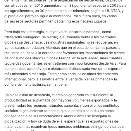
demanda internacional es fuerte (especialmente desde Asia), los precios
son atractivos (en 2010 aumentaron un 28 por ciento respecto a 2009 para
los agroalimentos, un 30 por ciento en los minerales, según la UNCTAD, y
el precio del petróleo sigue aumentando). Por si fuera poco, en varios
países esos sectores permiten captar ingresos fiscales jugosos.
Pero bajo esa estrategia, el objetivo del desarrollo nacional, como
“desarrollo endógeno”, se pierde; la autonomía frente a los mercados
globales se desvanece. Las industrias nacionales no se recuperan, en
varios casos se reducen. Mientras que en el pasado, en varios países la
izquierda acusaba a la derecha por favorecer las importaciones de bienes
de consumo de Estados Unidos o Europa, en la actualidad, unas cuantas
izquierdas gobernantes se entretienen con importaciones desde Asia. Para
comprar esos automóviles o electrodomésticos cada vez se les exportan
más minerales o más soja. Están cambiando los destinos del comercio
internacional, pero la asimetría entre la venta de bienes primarios y la
compra de manufacturas, se mantiene.
Bajo ese estilo de desarrollo, el empleo generado es insuficiente, la
productividad es suplantada por mayores volúmenes exportados, y la
presión sobre los recursos naturales aumenta, y con ello, los conflictos
sociales. Ingenuamente se espera que la pobreza se reduzca como
consecuencia de las exportaciones. Aunque antes se festejaba la
globalización, y hoy se duda de ella, esperar que las exportaciones de
materias primas resuelvan todos nuestros problemas es ingenuo y carece