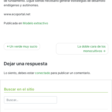
de fundamento. Sigue siendo necesario generar estrategias de desarrollo
endógenas y autónomas.
www.ecoportal.net
Publicada en
Modelo extractivo
Navegación
Un verde muy sucio
La doble cara de los
monocultivos
de
entradas
Dejar una respuesta
Lo siento, debes estar
conectado
para publicar un comentario.
Buscar en el sitio