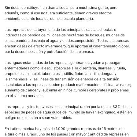
Sin duda, constituyen un drama social para muchísima gente, pero
además, como si eso no fuera suficiente, tienen graves efectos
ambientales tanto locales, como a escala planetaria.
Las represas constituyen una de las principales causas directas e
indirectas de pérdida de millones de hectáreas de bosques, muchas de
ellas abandonadas bajo el agua y en descomposición. Todas las represas
emiten gases de efecto invernadero, que aportan al calentamiento global,
por la descomposición y putrefacción de la biomasa.
Las aguas estancadas de las represas generan o ayudan a propagar
enfermedades como la esquistosomiasis, la disentería, diarreas, viruela,
erupciones en la piel, tuberculosis, sífilis, fiebre amarilla, dengue y
leishmaniasis. Y las líneas de transmisión de energía de alta tensión
asociadas a las represas pueden producir malformaciones físicas al nacer;
aumento de cáncer y leucemia en niños, tumores cerebrales y problemas
en el sistema nervioso.
Las represas y los trasvases son la principal razón por la que el 33% de las
especies de peces de agua dulce del mundo se hayan extinguido, estén en
peligro de extinción o sean vulnerables.
En Latinoamérica hay más de 1.000 grandes represas de 15 metros de
altura o más. Brasil, uno de los países con mayor cantidad de represas en