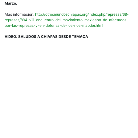
Marzo.
Más información:
http://otrosmundoschiapas.org/index.php/represas/68-
represas/894-viii-encuentro-del-movimiento-mexicano-de-afectados-
por-las-represas-y-en-defensa-de-los-rios-mapder.html
VIDEO: SALUDOS A CHIAPAS DESDE TEMACA