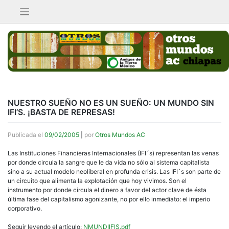
Saltar
al
contenido
NUESTRO SUEÑO NO ES UN SUEÑO: UN MUNDO SIN
IFI’S. ¡BASTA DE REPRESAS!
Publicada el
09/02/2005
|
por
Otros Mundos AC
Las Instituciones Financieras Internacionales (IFI´s) representan las venas
por donde circula la sangre que le da vida no sólo al sistema capitalista
sino a su actual modelo neoliberal en profunda crisis. Las IFI´s son parte de
un circuito que alimenta la explotación que hoy vivimos. Son el
instrumento por donde circula el dinero a favor del actor clave de ésta
última fase del capitalismo agonizante, no por ello inmediato: el imperio
corporativo.
Seguir leyendo el artículo:
NMUNDIIFIS.pdf