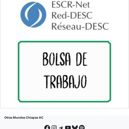
Otros Mundos Chiapas AC
Facebook
Instagram
Telegram
YouTube
Bluesky
Spotify