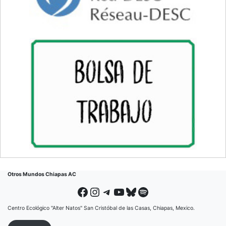
Otros Mundos Chiapas AC
Facebook
Instagram
Telegram
YouTube
Bluesky
Spotify
Centro Ecológico "Alter Natos" San Cristóbal de las Casas, Chiapas, Mexico.