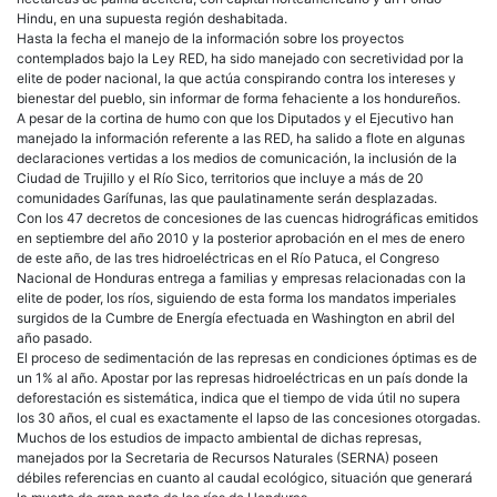
Hindu, en una supuesta región deshabitada.
Hasta la fecha el manejo de la información sobre los proyectos
contemplados bajo la Ley RED, ha sido manejado con secretividad por la
elite de poder nacional, la que actúa conspirando contra los intereses y
bienestar del pueblo, sin informar de forma fehaciente a los hondureños.
A pesar de la cortina de humo con que los Diputados y el Ejecutivo han
manejado la información referente a las RED, ha salido a flote en algunas
declaraciones vertidas a los medios de comunicación, la inclusión de la
Ciudad de Trujillo y el Río Sico, territorios que incluye a más de 20
comunidades Garífunas, las que paulatinamente serán desplazadas.
Con los 47 decretos de concesiones de las cuencas hidrográficas emitidos
en septiembre del año 2010 y la posterior aprobación en el mes de enero
de este año, de las tres hidroeléctricas en el Río Patuca, el Congreso
Nacional de Honduras entrega a familias y empresas relacionadas con la
elite de poder, los ríos, siguiendo de esta forma los mandatos imperiales
surgidos de la Cumbre de Energía efectuada en Washington en abril del
año pasado.
El proceso de sedimentación de las represas en condiciones óptimas es de
un 1% al año. Apostar por las represas hidroeléctricas en un país donde la
deforestación es sistemática, indica que el tiempo de vida útil no supera
los 30 años, el cual es exactamente el lapso de las concesiones otorgadas.
Muchos de los estudios de impacto ambiental de dichas represas,
manejados por la Secretaria de Recursos Naturales (SERNA) poseen
débiles referencias en cuanto al caudal ecológico, situación que generará