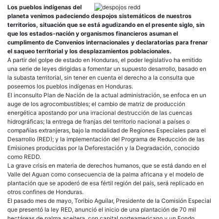
Los pueblos indígenas del
planeta venimos padeciendo despojos sistemáticos de nuestros
territorios, situación que se está agudizando en el presente siglo, sin
que los estados-nación y organismos financieros asuman el
cumplimento de Convenios internacionales y declaratorias para frenar
el saqueo territorial y los desplazamientos poblacionales.
A partir del golpe de estado en Honduras, el poder legislativo ha emitido
una serie de leyes dirigidas a fomentar un supuesto desarrollo, basado en
la subasta territorial, sin tener en cuenta el derecho a la consulta que
poseemos los pueblos indígenas en Honduras.
El inconsulto Plan de Nación de la actual administración, se enfoca en un
auge de los agrocombustibles; el cambio de matriz de producción
energética apostando por una irracional destrucción de las cuencas
hidrográficas; la entrega de franjas del territorio nacional a países o
compañías extranjeras, bajo la modalidad de Regiones Especiales para el
Desarrollo (RED); y la implementación del Programa de Reducción de las
Emisiones producidas por la Deforestación y la Degradación, conocido
como REDD.
La grave crisis en materia de derechos humanos, que se está dando en el
Valle del Aguan como consecuencia de la palma africana y el modelo de
plantación que se apoderó de esa fértil región del país, será replicado en
otros confines de Honduras.
El pasado mes de mayo, Toribio Aguilar, Presidente de la Comisión Especial
que presentó la ley RED, anunció el inicio de una plantación de 70 mil
hectáreas de palma aceitera, con capital norteamericano y un Fondo