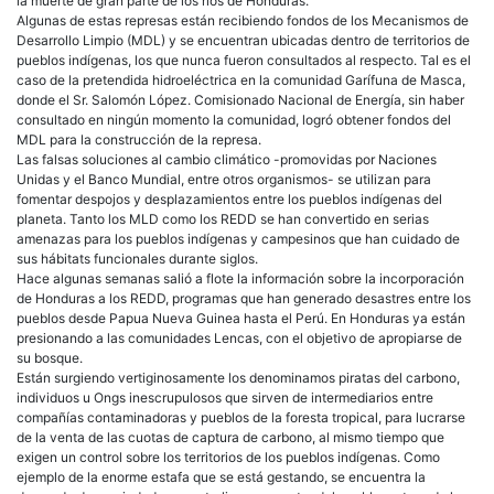
la muerte de gran parte de los ríos de Honduras.
Algunas de estas represas están recibiendo fondos de los Mecanismos de
Desarrollo Limpio (MDL) y se encuentran ubicadas dentro de territorios de
pueblos indígenas, los que nunca fueron consultados al respecto. Tal es el
caso de la pretendida hidroeléctrica en la comunidad Garífuna de Masca,
donde el Sr. Salomón López. Comisionado Nacional de Energía, sin haber
consultado en ningún momento la comunidad, logró obtener fondos del
MDL para la construcción de la represa.
Las falsas soluciones al cambio climático -promovidas por Naciones
Unidas y el Banco Mundial, entre otros organismos- se utilizan para
fomentar despojos y desplazamientos entre los pueblos indígenas del
planeta. Tanto los MLD como los REDD se han convertido en serias
amenazas para los pueblos indígenas y campesinos que han cuidado de
sus hábitats funcionales durante siglos.
Hace algunas semanas salió a flote la información sobre la incorporación
de Honduras a los REDD, programas que han generado desastres entre los
pueblos desde Papua Nueva Guinea hasta el Perú. En Honduras ya están
presionando a las comunidades Lencas, con el objetivo de apropiarse de
su bosque.
Están surgiendo vertiginosamente los denominamos piratas del carbono,
individuos u Ongs inescrupulosos que sirven de intermediarios entre
compañías contaminadoras y pueblos de la foresta tropical, para lucrarse
de la venta de las cuotas de captura de carbono, al mismo tiempo que
exigen un control sobre los territorios de los pueblos indígenas. Como
ejemplo de la enorme estafa que se está gestando, se encuentra la