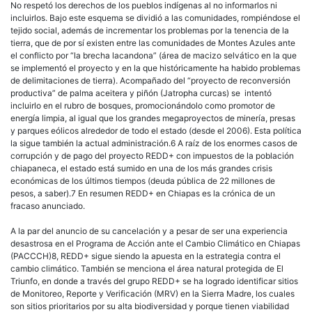
No respetó los derechos de los pueblos indígenas al no informarlos ni
incluirlos. Bajo este esquema se dividió a las comunidades, rompiéndose el
tejido social, además de incrementar los problemas por la tenencia de la
tierra, que de por sí existen entre las comunidades de Montes Azules ante
el conflicto por “la brecha lacandona” (área de macizo selvático en la que
se implementó el proyecto y en la que históricamente ha habido problemas
de delimitaciones de tierra). Acompañado del “proyecto de reconversión
productiva” de palma aceitera y piñón (Jatropha curcas) se intentó
incluirlo en el rubro de bosques, promocionándolo como promotor de
energía limpia, al igual que los grandes megaproyectos de minería, presas
y parques eólicos alrededor de todo el estado (desde el 2006). Esta política
la sigue también la actual administración.6 A raíz de los enormes casos de
corrupción y de pago del proyecto REDD+ con impuestos de la población
chiapaneca, el estado está sumido en una de los más grandes crisis
económicas de los últimos tiempos (deuda pública de 22 millones de
pesos, a saber).7 En resumen REDD+ en Chiapas es la crónica de un
fracaso anunciado.
A la par del anuncio de su cancelación y a pesar de ser una experiencia
desastrosa en el Programa de Acción ante el Cambio Climático en Chiapas
(PACCCH)8, REDD+ sigue siendo la apuesta en la estrategia contra el
cambio climático. También se menciona el área natural protegida de El
Triunfo, en donde a través del grupo REDD+ se ha logrado identificar sitios
de Monitoreo, Reporte y Verificación (MRV) en la Sierra Madre, los cuales
son sitios prioritarios por su alta biodiversidad y porque tienen viabilidad