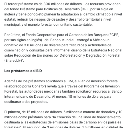
por sus siglas en inglés) –del Banco Mundial– entregó a México un
donativo de 3.8 millones de dólares para “estudios y actividades de
diseminación y consultas para informar el diseño de la Estrategia Nacional
sobre Reducción de Emisiones por Deforestación y Degradación Forestal
(Enaredd+)”.
Los préstamos del BID
Además de los préstamos solicitados al BM, el Plan de inversión forestal
(elaborado por la Conafor) revela que a través del Programa de Inversión
Forestal, las autoridades mexicanas también solicitaron recursos al Banco
Interamericano de Desarrollo. Al menos, 18 millones de dólares para
destinarse a dos proyectos.
El primero, de 15 millones de dólares, 5 millones a manera de donativo y 10
millones como préstamo para “la creación de una línea de financiamiento
destinada a las estrategias de emisiones bajas de carbono en los paisajes
forestales”. El segundo, de 3 millones de dólares: 1.5 millones en calidad de
préstamo y 1.5 millones en calidad de donativo. Se enfoca en el
“fortalecimiento de la inclusión de ejidos y comunidades a través de
asistencia técnica y la construcción de capacidades para llevar a cabo
actividades de baja emisión de carbono en paisajes forestales”.
Los donativos