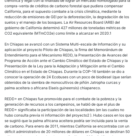
científica y legal con la finalidad de lograr un mercado homologado para la
compra-venta de créditos de carbono forestal que pudiera compensar
California, para el supuesto combate a la crisis climática, mediante la
reducción de emisiones de GEI por la deforestación, la degradación de los
suelos y el manejo de los bosques. La Air Resources Board (ARB) del
gobierno de California determinó 427 millones de toneladas métricas de
CO2 equivalente (MTmCO2e) como limite a alcanzar en 2020.1
En Chiapas se avanzó con un Sistema Multi-escala de Información y su
aplicación al proyecto Piloto de Chiapas, la firma del Memorándum de
Entendimiento para el Mecanismo REDD, la Presentación de Avances del
Programa de Acción ante el Cambio Climático del Estado de Chiapas y la
Presentación de la Ley para la Adaptación y Mitigación ante el Cambio
Climático en el Estado de Chiapas. Durante la COP-16 también se dio a
conocer la operación de 24 Ecobuses con un poco de biodiesel (que serían
obtenidos de la siembra de monocultivos de piñón Jatropha curcas y
palma aceitera o africana Elaeis guineensis) chiapaneco.
REDD+ en Chiapas fue promovido para el combate de la pobreza y la
generación de recursos a los campesinos, se habló de que el plus de
REDD+ significaba la participación de las localidades (en las cuales no
hubo consulta previa ni información del proyecto2 ). Hubo casos en los que
se sugirió que la palma africana aceitera podría ser incluida para la venta
de carbono. Para enero de 2011, mientras California se encontraba con un
déficit administrativo de 20 millones de dólares en Chiapas se destinan 50