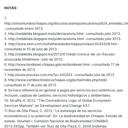
NOTAS:
1.
http://otrosmundoschiapas.org/docs/escaramujo/escaramujo624_enreddo_ch
-consultado enero 2013.
2. http://reddeldia.blogspot.mx/p/declaratoria.html -consultado julio 2013.
3. http://reddeldia.blogspot.mx/p/declaratoria.html -consultado julio 2013.
4. http://www.oem.com.mx/helheraldodechiapas/notas/n3045308.htm -
consultado el 10 de julio de 2013.
5. http://reddeldia.blogspot.mx/2013/07/redd-cronica-de-un-fracaso-
anunciado.html#more -julio de 2013.
6. http://www.biodiesel.chiapas.gob.mx/biodiesel.html -consultado 17 de
noviembre de 2013.
7. http://www.proceso.com.mx/?p=342243 -consultado julio de 2013
8. http://www.cambioclimaticochiapas.org/portal/index.php/redd
consultado el 11 de julio de 2013.
9. Se hace referencia en general a pagos por servicios eco sistémicos, que
incluyen, captura de carbono, servicios hidrológicos y ambientales.
10. Mcaffe, K. 2012. “The Contradictory Logic of Global Ecosystem-
Services Markets”, en Development and Change 43:1.
11 Ruiz de Oña Plaza, C. 2013. “La estrategia de los servicios
ecosistémicos y su potencial”. En: La biodiversidad en Chiapas: Estudio de
estado. Volumen I. Comisión Nacional de Biodiversidad CONABIO.
2013.543pp. También ver: Ruiz de Oña Plaza, C. 2006.Sistemas