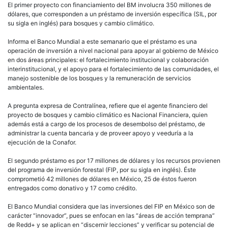
interinstitucional, y el apoyo para el fortalecimiento de las comunidades, el
manejo sostenible de los bosques y la remuneración de servicios
ambientales.
A pregunta expresa de Contralínea, refiere que el agente financiero del
proyecto de bosques y cambio climático es Nacional Financiera, quien
además está a cargo de los procesos de desembolso del préstamo, de
administrar la cuenta bancaria y de proveer apoyo y veeduría a la
ejecución de la Conafor.
El segundo préstamo es por 17 millones de dólares y los recursos provienen
del programa de inversión forestal (FIP, por su sigla en inglés). Éste
comprometió 42 millones de dólares en México, 25 de éstos fueron
entregados como donativo y 17 como crédito.
El Banco Mundial considera que las inversiones del FIP en México son de
carácter “innovador”, pues se enfocan en las “áreas de acción temprana”
de Redd+ y se aplican en “discernir lecciones” y verificar su potencial de
“replicabilidad” a través del SIL.
A decir del BM, el proyecto SIL-FIP tiene tres componentes. El primero
tiene por objeto el diseño de la política de aplicación de Redd+ y el
fortalecimiento institucional. Dentro de los acuerdos institucionales para el
manejo financiero se estableció que, para este componente, todos los
pagos serán operados directamente por la Conafor.