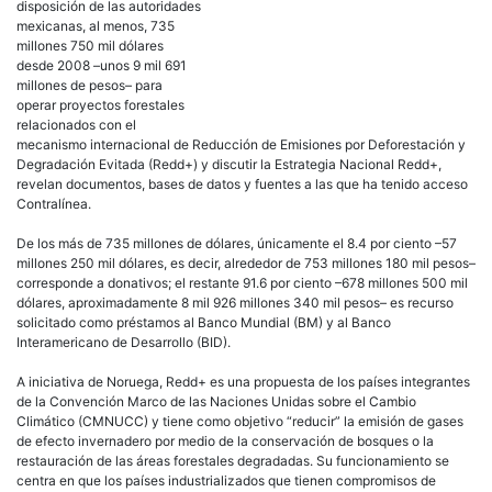
proyectos forestales relacionados con el mecanismo internacional de
Reducción de Emisiones por Deforestación y Degradación Evitada (Redd+)
y discutir la Estrategia Nacional Redd+, revelan documentos, bases de
datos y fuentes a las que ha tenido acceso Contralínea.
De los más de 735 millones de dólares, únicamente el 8.4 por ciento –57
millones 250 mil dólares, es decir, alrededor de 753 millones 180 mil pesos–
corresponde a donativos; el restante 91.6 por ciento –678 millones 500 mil
dólares, aproximadamente 8 mil 926 millones 340 mil pesos– es recurso
solicitado como préstamos al Banco Mundial (BM) y al Banco
Interamericano de Desarrollo (BID).
A iniciativa de Noruega, Redd+ es una propuesta de los países integrantes
de la Convención Marco de las Naciones Unidas sobre el Cambio
Climático (CMNUCC) y tiene como objetivo “reducir” la emisión de gases
de efecto invernadero por medio de la conservación de bosques o la
restauración de las áreas forestales degradadas. Su funcionamiento se
centra en que los países industrializados que tienen compromisos de
reducción de emisiones en el Protocolo de Kioto –y que generalmente se
encuentran en el hemisferio Norte– otorgan compensaciones económicas
a los países pobres que cuentan con recursos forestales –y que por lo
general se ubican en el hemisferio Sur– para mantener en pie sus bosques,
considerados “sumideros de carbono”.
Aunque Contralínea ha podido documentar la existencia de al menos 10