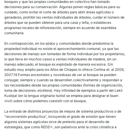
bosques y que las propias comunidades en colectivo han tomado
decisiones para su conservación. Algunas ponen reglas básicas para su
cuidado, como evitar el corte de árboles para abrir áreas agrícolas o
ganaderas, prohibir las ventas individuales de árboles, cuidar el número de
árboles que se pueden obtener para una casa y leña, o estableces
programas locales de reforestación, siempre en acuerdo de asamblea
comunitaria.
En contraposición, en los ejidos y comunidades donde predomina la
propiedad individual no existe el aprovechamiento comunal, ya que las
decisiones de manejo son tomadas de forma individual por los propietarios,
lo que lleva en muchos casos a ventas individuales de madera, sin un
manejo adecuado, el bosque es explotado de manera excesiva. (Un
estudio muy amplio para los Altos de Chiapas lo ofrece Cortina et. al 2006,
2007.19 Formas ancestrales y novedosas de ver al bosque se pueden
conjugar, siempre y cuando se desarrollen colectivamente y respondan a
las necesidades desde las propias comunidades (formas de organización,
toma de decisiones. etcétera). Hay infinidad de ejemplos a partir del Lekil
Kuxlejal (en la lengua originaria tsotsil se emplea para designar el buen
vivir) sobre cómo podemos coexistir con el bosque.
La entrada de distintos proyectos de mejora de sistema productivos o de
“reconversión productiva”, incluyendo el grado de erosión que tienen
algunos sistemas agrícolas sirve de pretexto para el desarrollo de
estrategias, que como REDD+, son paliativos ante la crisis climática e