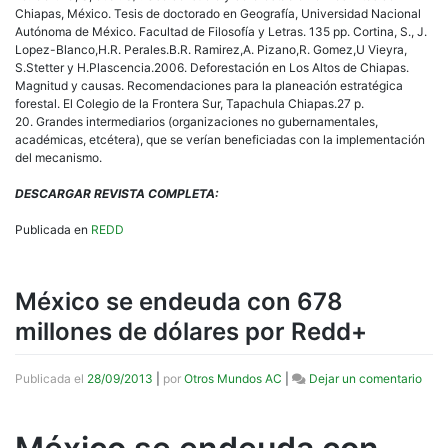
Chiapas, México. Tesis de doctorado en Geografía, Universidad Nacional
Autónoma de México. Facultad de Filosofía y Letras. 135 pp. Cortina, S., J.
Lopez-Blanco,H.R. Perales.B.R. Ramirez,A. Pizano,R. Gomez,U Vieyra,
S.Stetter y H.Plascencia.2006. Deforestación en Los Altos de Chiapas.
Magnitud y causas. Recomendaciones para la planeación estratégica
forestal. El Colegio de la Frontera Sur, Tapachula Chiapas.27 p.
20. Grandes intermediarios (organizaciones no gubernamentales,
académicas, etcétera), que se verían beneficiadas con la implementación
del mecanismo.
DESCARGAR REVISTA COMPLETA:
Publicada en
REDD
México se endeuda con 678
millones de dólares por Redd+
en
Publicada el
28/09/2013
|
por
Otros Mundos AC
|
Dejar un comentario
Méx
se
end