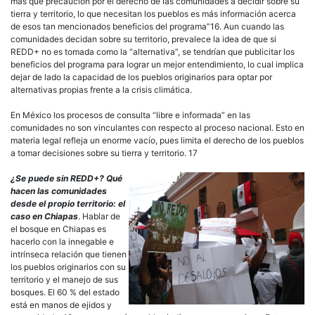
más que precaución por el derecho de las comunidades a decidir sobre su
tierra y territorio, lo que necesitan los pueblos es más información acerca
de esos tan mencionados beneficios del programa”16. Aun cuando las
comunidades decidan sobre su territorio, prevalece la idea de que si
REDD+ no es tomada como la “alternativa”, se tendrían que publicitar los
beneficios del programa para lograr un mejor entendimiento, lo cual implica
dejar de lado la capacidad de los pueblos originarios para optar por
alternativas propias frente a la crisis climática.
En México los procesos de consulta “libre e informada” en las
comunidades no son vinculantes con respecto al proceso nacional. Esto en
materia legal refleja un enorme vacío, pues limita el derecho de los pueblos
a tomar decisiones sobre su tierra y territorio. 17
¿Se puede sin REDD+? Qué
hacen las comunidades
desde el propio territorio: el
caso en Chiapas
. Hablar de
el bosque en Chiapas es
hacerlo con la innegable e
intrínseca relación que tienen
los pueblos originarios con su
territorio y el manejo de sus
bosques. El 60 % del estado
está en manos de ejidos y