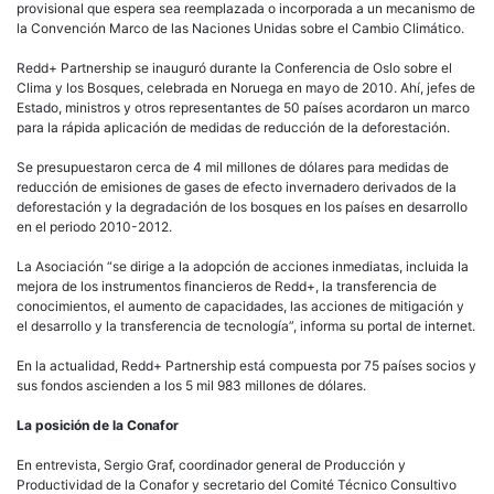
sus fondos ascienden a los 5 mil 983 millones de dólares.
La posición de la Conafor
En entrevista, Sergio Graf, coordinador general de Producción y
Productividad de la Conafor y secretario del Comité Técnico Consultivo
Redd+, únicamente refiere que México ha obtenido 33.8 millones de
dólares provenientes de dos fondos del Banco Mundial: el Forest Carbon
Partnership Facility y el Programa de Inversión Forestal.
Contralínea solicitó a la Conafor su posición frente a la diferencia en los
montos, sin que al cierre de edición aclarara el destino de los otros 702
millones de dólares que sí reportan las instituciones internacionales.
José Díaz, director de Información y Análisis de la dependencia, señaló
que “el maestro Graf contestó con lo que concierne a su coordinación. Hay
recursos que se operan desde otras esferas de la Conafor. Hay más
proyectos y más recursos internacionales, unos apenas están en proyecto
y todavía no se operan; no se puede hacer una suma tan simple. Es
complejo el asunto financiero: algunos son donaciones, otros no, tienen
diversas categorías”.
Al cuestionar el destino de los 702 millones de dólares faltantes, la Conafor
responde a Contralínea con un boletín de prensa fechado el 14 de febrero
de 2013 en el que señala que, “a través de diversos préstamos y donativos