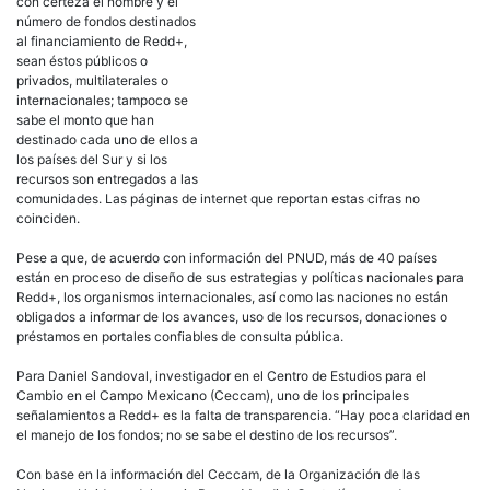
están en proceso de diseño de sus estrategias y políticas nacionales para
Redd+, los organismos internacionales, así como las naciones no están
obligados a informar de los avances, uso de los recursos, donaciones o
préstamos en portales confiables de consulta pública.
Para Daniel Sandoval, investigador en el Centro de Estudios para el
Cambio en el Campo Mexicano (Ceccam), uno de los principales
señalamientos a Redd+ es la falta de transparencia. “Hay poca claridad en
el manejo de los fondos; no se sabe el destino de los recursos”.
Con base en la información del Ceccam, de la Organización de las
Naciones Unidas y del propio Banco Mundial, Contralínea puede
documentar la existencia de 10 fondos multilaterales relacionados con
esta temática.
Se trata de la Iniciativa Internacional para el Clima y los Bosques de
Noruega; el Programa de Inversión Forestal; el Fondo Cooperativo para el
Carbono de los Bosques; el Programa ONU-Redd; el Fondo para la
Amazonia; la Iniciativa Internacional para Reducir las Emisiones de
Carbono mediante la Protección de los Bosques (IFCI) de Australia; el
Fondo Forestal para la Cuenca del Congo (CBFF); la Agencia Española de
Cooperación Internacional; el Fondo para el Medio Ambiente Mundial, y
Redd+ Partnership. Este último reporta la entrega de cifras millonarias a
México.