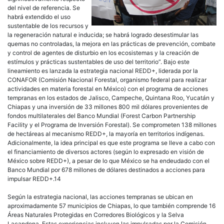
del nivel de referencia. Se
habrá extendido el uso
sustentable de los recursos y
la regeneración natural e inducida; se habrá logrado desestimular las
quemas no controladas, la mejora en las prácticas de prevención, combate
y control de agentes de disturbio en los ecosistemas y la creación de
estímulos y prácticas sustentables de uso del territorio”. Bajo este
lineamiento es lanzada la estrategia nacional REDD+, liderada por la
CONAFOR (Comisión Nacional Forestal, organismo federal para realizar
actividades en materia forestal en México) con el programa de acciones
tempranas en los estados de Jalisco, Campeche, Quintana Roo, Yucatán y
Chiapas y una inversión de 33 millones 800 mil dólares provenientes de
fondos multilaterales del Banco Mundial (Forest Carbon Partnership
Facility y el Programa de Inversión Forestal). Se comprometen 138 millones
de hectáreas al mecanismo REDD+, la mayoría en territorios indígenas.
Adicionalmente, la idea principal es que este programa se lleve a cabo con
el financiamiento de diversos actores (según lo expresado en visión de
México sobre REDD+), a pesar de lo que México se ha endeudado con el
Banco Mundial por 678 millones de dólares destinados a acciones para
impulsar REDD+.14
Según la estrategia nacional, las acciones tempranas se ubican en
aproximadamente 57 municipios de Chiapas, lo que también comprende 16
Áreas Naturales Protegidas en Corredores Biológicos y la Selva
Lacandona. Estas experiencias incluyen las impulsadas por la Comisión