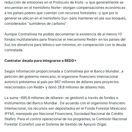
fondos multilaterales para financiar el mecanismo Redd+ en los países del
Sur, los donativos para México son mínimos, en comparación con la deuda
contratada.
Contratar deuda para integrarse a REDD+
Según información proporcionada a Contralínea por el Banco Mundial , a
petición del gobierno mexicano, el organismo financiero internacional
autorizó préstamos al país por 667 millones de dólares para proyectos
relacionados con Redd+ y donó 28.8 millones de dólares más.
La suma –695.8 millones de dólares– se gestionó a través de fondos e
instrumentos del Banco Mundial . De acuerdo con el organismo financiero
internacional, los recursos son depositados en el Fondo Forestal Mexicano
(FFM), manejado por Nacional Financiera, Sociedad Nacional de Crédito
(Nafin). Para el control operacional de los programas, la Comisión Nacional
Forestal (Conafor) usa el Sistema de Gestión de Apoyos (Siga).
El primer proyecto con financiamiento del BM involucra 350 millones de
dólares, que corresponden a un préstamo de inversión específica (SIL, por
su sigla en inglés) para bosques y cambio climático.
Informa el Banco Mundial a este semanario que el préstamo es una
operación de inversión a nivel nacional para apoyar al gobierno de México
en dos áreas principales: el fortalecimiento institucional y colaboración