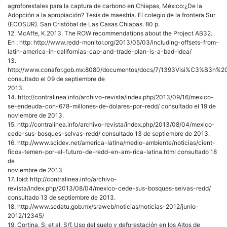
agroforestales para la captura de carbono en Chiapas, México:¿De la
Adopción a la apropiación? Tesis de maestría. El colegio de la frontera Sur
(ECOSUR). San Cristóbal de Las Casas Chiapas. 80 p.
12. McAffe, K.2013. The ROW recommendations about the Project AB32.
En : http: http://www.redd-monitor.org/2013/05/03/including-offsets-from-
latin-america-in-californias-cap-and-trade-plan-is-a-bad-idea/
13.
http://www.conafor.gob.mx:8080/documentos/docs/7/1393Visi%C3%B3
consultado el 09 de septiembre de
2013.
14. http://contralinea.info/archivo-revista/index.php/2013/09/16/mexico-
se-endeuda-con-678-millones-de-dolares-por-redd/ consultado el 19 de
noviembre de 2013.
15. http://contralinea.info/archivo-revista/index.php/2013/08/04/mexico-
cede-sus-bosques-selvas-redd/ consultado 13 de septiembre de 2013.
16. http://www.scidev.net/america-latina/medio-ambiente/noticias/cient-
ficos-temen-por-el-futuro-de-redd-en-am-rica-latina.html consultado 18
de
noviembre de 2013
17. Ibid: http://contralinea.info/archivo-
revista/index.php/2013/08/04/mexico-cede-sus-bosques-selvas-redd/
consultado 13 de septiembre de 2013.
18. http://www.sedatu.gob.mx/sraweb/noticias/noticias-2012/junio-
2012/12345/
19. Cortina, S; et al. S/f. Uso del suelo y deforestación en los Altos de