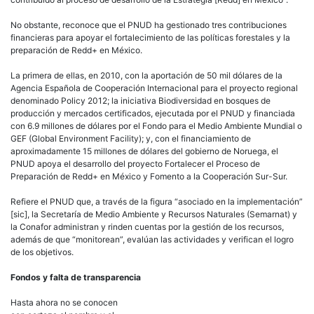
denominado Policy 2012; la iniciativa Biodiversidad en bosques de
producción y mercados certificados, ejecutada por el PNUD y financiada
con 6.9 millones de dólares por el Fondo para el Medio Ambiente Mundial o
GEF (Global Environment Facility); y, con el financiamiento de
aproximadamente 15 millones de dólares del gobierno de Noruega, el
PNUD apoya el desarrollo del proyecto Fortalecer el Proceso de
Preparación de Redd+ en México y Fomento a la Cooperación Sur-Sur.
Refiere el PNUD que, a través de la figura “asociado en la implementación”
[sic], la Secretaría de Medio Ambiente y Recursos Naturales (Semarnat) y
la Conafor administran y rinden cuentas por la gestión de los recursos,
además de que “monitorean”, evalúan las actividades y verifican el logro
de los objetivos.
Fondos y falta de transparencia
Hasta ahora no se conocen
con certeza el nombre y el número de fondos destinados al financiamiento
de Redd+, sean éstos públicos o privados, multilaterales o internacionales;
tampoco se sabe el monto que han destinado cada uno de ellos a los
países del Sur y si los recursos son entregados a las comunidades. Las
páginas de internet que reportan estas cifras no coinciden.
Pese a que, de acuerdo con información del PNUD, más de 40 países