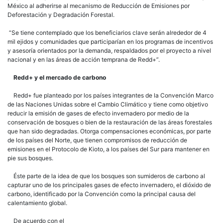
Éste parte de la idea de que los bosques son sumideros de carbono al
capturar uno de los principales gases de efecto invernadero, el dióxido de
carbono, identificado por la Convención como la principal causa del
calentamiento global.
De acuerdo con el
documento Redd+ y los territorios indígenas y campesinos, del Centro de
Estudios para el Cambio en el Campo Mexicano, Redd+ es un instrumento
de la economía verde y pretende financiar la captura de carbono que
realizan los bosques, a partir de la emisión de certificados o bonos por
captura de carbono.
A partir de que se determinó en el Protocolo de Kioto el límite sobre la
cantidad de gases contaminantes que pueden ser emitidos a la atmósfera,
a los países industrializados se les permite financiar proyectos de captura
o reducción de estos gases en países en vías de desarrollo.
De este modo, las empresas que “necesiten” aumentar las emisiones por
encima de su límite compran bonos (certificados) que les representan el
“derecho” a emitir una cantidad determinada de residuos. Con esto, el
comprador paga por contaminar mientras que el vendedor se ve
compensado al evitar la deforestación, la degradación y la tala.
Octavio Rosas Landa, catedrático en la Facultad de Economía de la
Universidad Nacional Autónoma de México, asegura que el programa