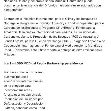
Los 1 mil 500 MDD del Redd+ Partnership para México
México es uno de los países
que más recursos económicos internacionales se ha allegado para
incorporar sus áreas forestales al mecanismo de Reducción de Emisiones
por Deforestación y Degradación Evitada, conocida como Redd Plus o
Redd+.
El portal en internet Voluntary Redd+ Database da cuenta de que se han
destinado a México 1 mil 537 millones de dólares para proyectos y
acciones relacionados con Redd+.
Según el portal, que recopila información proporcionada de manera
voluntaria por los financiadores y los beneficiarios, tres proyectos en
México reciben recursos internacionales: Forest Mitigation Activities in the
Special Program for Climate Change, para la segunda fase en el país de
Redd+ II, al que se destinaron 1 mil 104 millones de dólares para utilizarse
en 5 años, de 2008 a 2012; Goverment Forest indicative co-financing for
Climate Change Project, para las fases I y II de Redd+, que recibió 333
millones de dólares en 2012, pero está programada la continuación del
financiamiento hasta 2017; y National Redd+ Strategy, que según reporta
el portal dispuso de 30 millones de dólares diferidos de 2008 a 2012.
La base de datos también revela que con más de 1 mil 500 millones de
dólares, México es el país al que más recursos se le han asignado. Le sigue