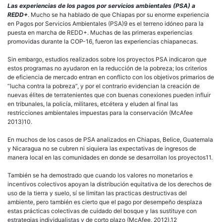
Las experiencias de los pagos por servicios ambientales (PSA) a
REDD+
. Mucho se ha hablado de que Chiapas por su enorme experiencia
en Pagos por Servicios Ambientales (PSA)9 es el terreno idóneo para la
puesta en marcha de REDD+. Muchas de las primeras experiencias
promovidas durante la COP-16, fueron las experiencias chiapanecas.
Sin embargo, estudios realizados sobre los proyectos PSA indicaron que
estos programas no ayudaron en la reducción de la pobreza; los criterios
de eficiencia de mercado entran en conflicto con los objetivos primarios de
“lucha contra la pobreza”, y por el contrario evidencian la creación de
nuevas élites de terratenientes que con buenas conexiones pueden influir
en tribunales, la policía, militares, etcétera y eluden al final las
restricciones ambientales impuestas para la conservación (McAfee
2013)10.
En muchos de los casos de PSA analizados en Chiapas, Belice, Guatemala
y Nicaragua no se cubren ni siquiera las expectativas de ingresos de
manera local en las comunidades en donde se desarrollan los proyectos11.
También se ha demostrado que cuando los valores no monetarios e
incentivos colectivos apoyan la distribución equitativa de los derechos de
uso de la tierra y suelo, sí se limitan las practicas destructivas del
ambiente, pero también es cierto que el pago por desempeño desplaza
estas prácticas colectivas de cuidado del bosque y las sustituye con
estrategias individualistas y de corto plazo (McAfee, 2012).12