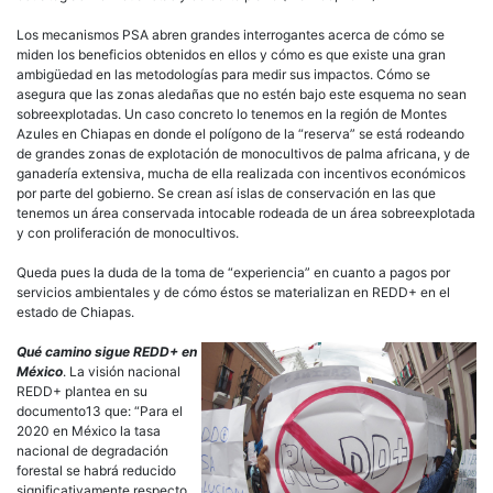
Los mecanismos PSA abren grandes interrogantes acerca de cómo se
miden los beneficios obtenidos en ellos y cómo es que existe una gran
ambigüedad en las metodologías para medir sus impactos. Cómo se
asegura que las zonas aledañas que no estén bajo este esquema no sean
sobreexplotadas. Un caso concreto lo tenemos en la región de Montes
Azules en Chiapas en donde el polígono de la “reserva” se está rodeando
de grandes zonas de explotación de monocultivos de palma africana, y de
ganadería extensiva, mucha de ella realizada con incentivos económicos
por parte del gobierno. Se crean así islas de conservación en las que
tenemos un área conservada intocable rodeada de un área sobreexplotada
y con proliferación de monocultivos.
Queda pues la duda de la toma de “experiencia” en cuanto a pagos por
servicios ambientales y de cómo éstos se materializan en REDD+ en el
estado de Chiapas.
Qué camino sigue REDD+ en
México
. La visión nacional
REDD+ plantea en su
documento13 que: “Para el
2020 en México la tasa
nacional de degradación
forestal se habrá reducido
significativamente respecto