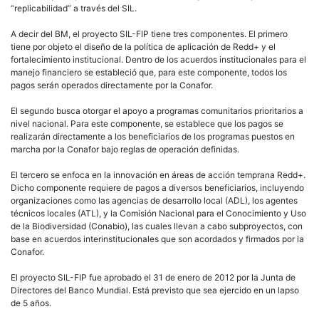
El segundo busca otorgar el apoyo a programas comunitarios prioritarios a
nivel nacional. Para este componente, se establece que los pagos se
realizarán directamente a los beneficiarios de los programas puestos en
marcha por la Conafor bajo reglas de operación definidas.
El tercero se enfoca en la innovación en áreas de acción temprana Redd+.
Dicho componente requiere de pagos a diversos beneficiarios, incluyendo
organizaciones como las agencias de desarrollo local (ADL), los agentes
técnicos locales (ATL), y la Comisión Nacional para el Conocimiento y Uso
de la Biodiversidad (Conabio), las cuales llevan a cabo subproyectos, con
base en acuerdos interinstitucionales que son acordados y firmados por la
Conafor.
El proyecto SIL-FIP fue aprobado el 31 de enero de 2012 por la Junta de
Directores del Banco Mundial. Está previsto que sea ejercido en un lapso
de 5 años.
El tercer préstamo es de 300 millones de dólares. Los recursos provienen
del fondo Préstamo para Políticas de Desarrollo (DPL, por su sigla en
inglés) y tiene por objeto planear la adaptación al cambio climático a nivel
estatal; reducir los riesgos de desastre y desarrollo territorial a nivel
municipal, y el manejo forestal comunitario sustentable.
Por último, el Fondo Cooperativo para el Carbono de los Bosques (FCPF,