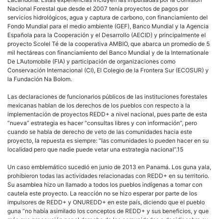
Nacional Forestal que desde el 2007 tenía proyectos de pagos por
servicios hidrológicos, agua y captura de carbono, con financiamiento del
Fondo Mundial para el medio ambiente (GEF), Banco Mundial y la Agencia
Española para la Cooperación y el Desarrollo (AECID) y principalmente el
proyecto Scolel Té de la cooperativa AMBIO, que abarca un promedio de 5
mil hectáreas con financiamiento del Banco Mundial y de la Internationale
De L’Automobile (FIA) y participación de organizaciones como
Conservación Internacional (CI), El Colegio de la Frontera Sur (ECOSUR) y
la Fundación Na Bolom.
Las declaraciones de funcionarios públicos de las instituciones forestales
mexicanas hablan de los derechos de los pueblos con respecto a la
implementación de proyectos REDD+ a nivel nacional, pues parte de esta
“nueva” estrategia es hacer “consultas libres y con información”, pero
cuando se habla de derecho de veto de las comunidades hacia este
proyecto, la repuesta es siempre: “las comunidades lo pueden hacer en su
localidad pero que nadie puede vetar una estrategia nacional”.15
Un caso emblemático sucedió en junio de 2013 en Panamá. Los guna yala,
prohibieron todas las actividades relacionadas con REDD+ en su territorio.
Su asamblea hizo un llamado a todos los pueblos indígenas a tomar con
cautela este proyecto. La reacción no se hizo esperar por parte de los
impulsores de REDD+ y ONUREDD+ en este país, diciendo que el pueblo
guna “no había asimilado los conceptos de REDD+ y sus beneficios, y que