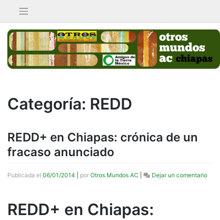
Saltar
al
contenido
Categoría:
REDD
REDD+ en Chiapas: crónica de un
fracaso anunciado
en
Publicada el
06/01/2014
|
por
Otros Mundos AC
|
Dejar un comentario
RED
en
Chia
REDD+ en Chiapas:
crón
de