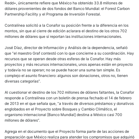
englobados en el Proyecto sobre Bosques y Cambio Climático, el
organismo internacional [Banco Mundial] destina a México casi 700
millones de dólares”.
Agrega en el documento que el Proyecto forma parte de las acciones de
preparación que México realiza para atender los compromisos que adquirió
México al adherirse al mecanismo de Reducción de Emisiones por
Deforestación y Degradación Forestal.
“Se tiene contemplado que los beneficiarios clave serán alrededor de 4
mil ejidos y comunidades que participarían en los programas de incentivos
y asesoría orientados por la demanda, respaldados por el proyecto a nivel
nacional y en las áreas de acción temprana de Redd+”.
Redd+ y el mercado de carbono
Redd+ fue planteado por los países integrantes de la Convención Marco
de las Naciones Unidas sobre el Cambio Climático y tiene como objetivo
reducir la emisión de gases de efecto invernadero por medio de la
conservación de bosques o bien de la restauración de las áreas forestales
que han sido degradadas. Otorga compensaciones económicas, por parte
de los países del Norte, que tienen compromisos de reducción de
emisiones en el Protocolo de Kioto, a los países del Sur para mantener en
pie sus bosques.