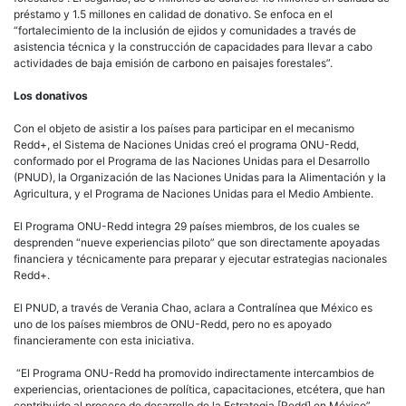
Con el objeto de asistir a los países para participar en el mecanismo
Redd+, el Sistema de Naciones Unidas creó el programa ONU-Redd,
conformado por el Programa de las Naciones Unidas para el Desarrollo
(PNUD), la Organización de las Naciones Unidas para la Alimentación y la
Agricultura, y el Programa de Naciones Unidas para el Medio Ambiente.
El Programa ONU-Redd integra 29 países miembros, de los cuales se
desprenden “nueve experiencias piloto” que son directamente apoyadas
financiera y técnicamente para preparar y ejecutar estrategias nacionales
Redd+.
El PNUD, a través de Verania Chao, aclara a Contralínea que México es
uno de los países miembros de ONU-Redd, pero no es apoyado
financieramente con esta iniciativa.
“El Programa ONU-Redd ha promovido indirectamente intercambios de
experiencias, orientaciones de política, capacitaciones, etcétera, que han
contribuido al proceso de desarrollo de la Estrategia [Redd] en México”.
No obstante, reconoce que el PNUD ha gestionado tres contribuciones
financieras para apoyar el fortalecimiento de las políticas forestales y la
preparación de Redd+ en México.
La primera de ellas, en 2010, con la aportación de 50 mil dólares de la
Agencia Española de Cooperación Internacional para el proyecto regional