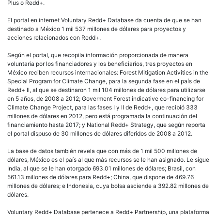
India, al que se le han otorgado 693.01 millones de dólares; Brasil, con
561.13 millones de dólares para Redd+; China, que dispone de 469.76
millones de dólares; e Indonesia, cuya bolsa asciende a 392.82 millones de
dólares.
Voluntary Redd+ Database pertenece a Redd+ Partnership, una plataforma
provisional que espera sea reemplazada o incorporada a un mecanismo de
la Convención Marco de las Naciones Unidas sobre el Cambio Climático.
Redd+ Partnership se inauguró durante la Conferencia de Oslo sobre el
Clima y los Bosques, celebrada en Noruega en mayo de 2010. Ahí, jefes de
Estado, ministros y otros representantes de 50 países acordaron un marco
para la rápida aplicación de medidas de reducción de la deforestación.
Se presupuestaron cerca de 4 mil millones de dólares para medidas de
reducción de emisiones de gases de efecto invernadero derivados de la
deforestación y la degradación de los bosques en los países en desarrollo
en el periodo 2010-2012.
La Asociación “se dirige a la adopción de acciones inmediatas, incluida la
mejora de los instrumentos financieros de Redd+, la transferencia de
conocimientos, el aumento de capacidades, las acciones de mitigación y
el desarrollo y la transferencia de tecnología”, informa su portal de internet.
En la actualidad, Redd+ Partnership está compuesta por 75 países socios y