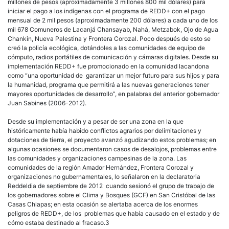
millones de pesos (aproximadamente 3 millones 800 mil dólares) para
iniciar el pago a los indígenas con el programa de REDD+ con el pago
mensual de 2 mil pesos (aproximadamente 200 dólares) a cada uno de los
mil 678 Comuneros de Lacanjá Chansayab, Nahá, Metzabok, Ojo de Agua
Chankin, Nueva Palestina y Frontera Corozal. Poco después de esto se
creó la policía ecológica, dotándoles a las comunidades de equipo de
cómputo, radios portátiles de comunicación y cámaras digitales. Desde su
implementación REDD+ fue promocionado en la comunidad lacandona
como “una oportunidad de garantizar un mejor futuro para sus hijos y para
la humanidad, programa que permitirá a las nuevas generaciones tener
mayores oportunidades de desarrollo”, en palabras del anterior gobernador
Juan Sabines (2006-2012).
Desde su implementación y a pesar de ser una zona en la que
históricamente había habido conflictos agrarios por delimitaciones y
dotaciones de tierra, el proyecto avanzó agudizando estos problemas; en
algunas ocasiones se documentaron casos de desalojos, problemas entre
las comunidades y organizaciones campesinas de la zona. Las
comunidades de la región Amador Hernández, Frontera Corozal y
organizaciones no gubernamentales, lo señalaron en la declaratoria
Reddeldia de septiembre de 2012 cuando sesionó el grupo de trabajo de
los gobernadores sobre el Clima y Bosques (GCF) en San Cristóbal de las
Casas Chiapas; en esta ocasión se alertaba acerca de los enormes
peligros de REDD+, de los problemas que había causado en el estado y de
cómo estaba destinado al fracaso.3