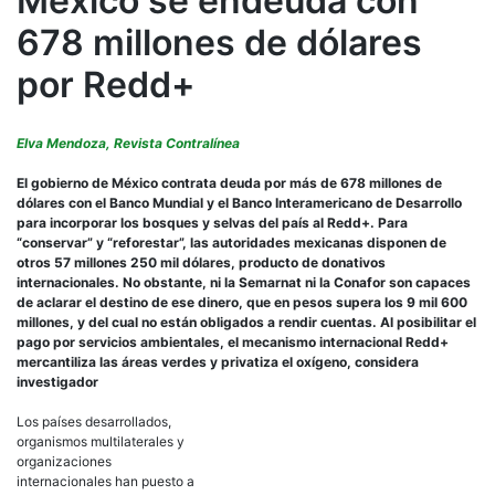
México se endeuda con
con
678
678 millones de dólares
mill
de
por Redd+
dóla
por
Red
Elva Mendoza, Revista Contralínea
El gobierno de México contrata deuda por más de 678 millones de
dólares con el Banco Mundial y el Banco Interamericano de Desarrollo
para incorporar los bosques y selvas del país al Redd+. Para
“conservar” y “reforestar”, las autoridades mexicanas disponen de
otros 57 millones 250 mil dólares, producto de donativos
internacionales. No obstante, ni la Semarnat ni la Conafor son capaces
de aclarar el destino de ese dinero, que en pesos supera los 9 mil 600
millones, y del cual no están obligados a rendir cuentas. Al posibilitar el
pago por servicios ambientales, el mecanismo internacional Redd+
mercantiliza las áreas verdes y privatiza el oxígeno, considera
investigador
Los países desarrollados,
organismos multilaterales y organizaciones internacionales han puesto a
disposición de las autoridades mexicanas, al menos, 735 millones 750 mil
dólares desde 2008 –unos 9 mil 691 millones de pesos– para operar