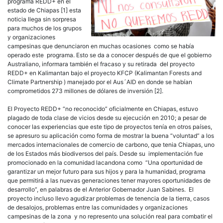
programa REDD+ en el
estado de Chiapas [1] esta
noticia llega sin sorpresa
para muchos de los grupos
y organizaciones
campesinas que denunciaron en muchas ocasiones como se había
operado este programa. Esto se da a conocer después de que el gobierno
Australiano, informara también el fracaso y su retirada del proyecto
REDD+ en Kalimantan bajo el proyecto KFCP (Kalimantan Forests and
Climate Partnership ) manejado por el Aus´AID en donde se habían
comprometidos 273 millones de dólares de inversión [2].
El Proyecto REDD+ “no reconocido” oficialmente en Chiapas, estuvo
plagado de toda clase de vicios desde su ejecución en 2010; a pesar de
conocer las experiencias que este tipo de proyectos tenía en otros países,
se apresuro su aplicación como forma de mostrar la buena “voluntad” a los
mercados internacionales de comercio de carbono, que tenia Chiapas, uno
de los Estados más biodiversos del país. Desde su implementación fue
promocionado en la comunidad lacandona como “Una oportunidad de
garantizar un mejor futuro para sus hijos y para la humanidad, programa
que permitirá a las nuevas generaciones tener mayores oportunidades de
desarrollo”, en palabras de el Anterior Gobernador Juan Sabines. El
proyecto incluso llevo agudizar problemas de tenencia de la tierra, casos
de desalojos, problemas entre las comunidades y organizaciones
campesinas de la zona y no represento una solución real para combatir el