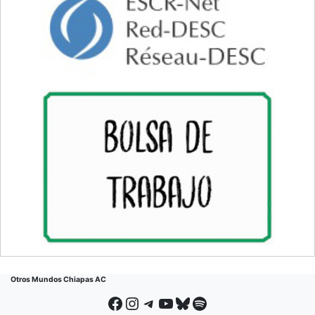
Otros Mundos Chiapas AC
Facebook
Instagram
Telegram
YouTube
Bluesky
Spotify