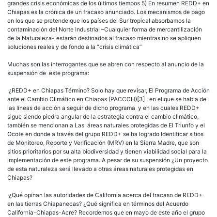
grandes crisis económicas de los últimos tiempos 5) En resumen REDD+ en
Chiapas es la crónica de un fracaso anunciado. Los mecanismos de pago
en los que se pretende que los países del Sur tropical absorbamos la
contaminación del Norte Industrial –Cualquier forma de mercantilización
de la Naturaleza- estarán destinados al fracaso mientras no se apliquen
soluciones reales y de fondo a la “crisis climática”
Muchas son las interrogantes que se abren con respecto al anuncio de la
suspensión de este programa:
·¿REDD+ en Chiapas Término? Solo hay que revisar, El Programa de Acción
ante el Cambio Climático en Chiapas (PACCCH)[3] , en el que se habla de
las líneas de acción a seguir de dicho programa y en las cuales REDD+
sigue siendo piedra angular de la estrategia contra el cambio climático,
también se mencionan a Las áreas naturales protegidas de El Triunfo y el
Ocote en donde a través del grupo REDD+ se ha logrado Identificar sitios
de Monitoreo, Reporte y Verificación (MRV) en la Sierra Madre, que son
sitios prioritarios por su alta biodiversidad y tienen viabilidad social para la
implementación de este programa. A pesar de su suspensión ¿Un proyecto
de esta naturaleza será llevado a otras áreas naturales protegidas en
Chiapas?
·¿Qué opinan las autoridades de California acerca del fracaso de REDD+
en las tierras Chiapanecas? ¿Qué significa en términos del Acuerdo
California-Chiapas-Acre? Recordemos que en mayo de este año el grupo