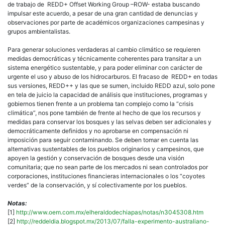
de trabajo de REDD+ Offset Working Group –ROW- estaba buscando
impulsar este acuerdo, a pesar de una gran cantidad de denuncias y
observaciones por parte de académicos organizaciones campesinas y
grupos ambientalistas.
Para generar soluciones verdaderas al cambio climático se requieren
medidas democráticas y técnicamente coherentes para transitar a un
sistema energético sustentable, y para poder eliminar con carácter de
urgente el uso y abuso de los hidrocarburos. El fracaso de REDD+ en todas
sus versiones, REDD++ y las que se sumen, incluido REDD azul, solo pone
en tela de juicio la capacidad de análisis que instituciones, programas y
gobiernos tienen frente a un problema tan complejo como la “crisis
climática”, nos pone también de frente al hecho de que los recursos y
medidas para conservar los bosques y las selvas deben ser adicionales y
democráticamente definidos y no aprobarse en compensación ni
imposición para seguir contaminando. Se deben tomar en cuenta las
alternativas sustentables de los pueblos originarios y campesinos, que
apoyen la gestión y conservación de bosques desde una visión
comunitaria; que no sean parte de los mercados ni sean controlados por
corporaciones, instituciones financieras internacionales o los “coyotes
verdes” de la conservación, y sí colectivamente por los pueblos.
Notas:
[1]
http://www.oem.com.mx/elheraldodechiapas/notas/n3045308.htm
[2]
http://reddeldia.blogspot.mx/2013/07/falla-experimento-australiano-