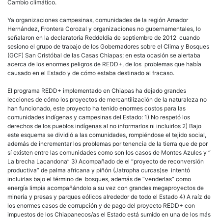
Cambio climático.
Ya organizaciones campesinas, comunidades de la región Amador
Hernández, Frontera Corozal y organizaciones no gubernamentales, lo
señalaron en la declaratoria Reddeldia de septiembre de 2012 cuando
sesiono el grupo de trabajo de los Gobernadores sobre el Clima y Bosques
(GCF) San Cristóbal de las Casas Chiapas; en esta ocasión se alertaba
acerca de los enormes peligros de REDD+, de los problemas que había
causado en el Estado y de cómo estaba destinado al fracaso.
El programa REDD+ implementado en Chiapas ha dejado grandes
lecciones de cómo los proyectos de mercantilización de la naturaleza no
han funcionado, este proyecto ha tenido enormes costos para las
comunidades indígenas y campesinas del Estado: 1) No respetó los
derechos de los pueblos indígenas al no informarlos ni incluirlos 2) Bajo
este esquema se dividió a las comunidades, rompiéndose el tejido social,
además de incrementar los problemas por tenencia de la tierra que de por
sí existen entre las comunidades como son los casos de Montes Azules y “
La brecha Lacandona” 3) Acompañado de el “proyecto de reconversión
productiva” de palma africana y piñón (Jatropha curcas)se intentó
incluirlas bajo el término de bosques, además de “venderlas” como
energía limpia acompañándolo a su vez con grandes megaproyectos de
minería y presas y parques eólicos alrededor de todo el Estado 4) A raíz de
los enormes casos de corrupción y de pago del proyecto REDD+ con
impuestos de los Chiapanecos/as el Estado está sumido en una de los más