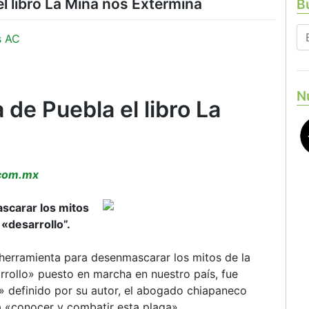
el libro La Mina nos Extermina
Bu
s AC
N
 de Puebla el libro La
.com.mx
scarar los mitos
 «desarrollo”.
erramienta para desenmascarar los mitos de la
rrollo» puesto en marcha en nuestro país, fue
» definido por su autor, el abogado chiapaneco
 «conocer y combatir esta plaga».