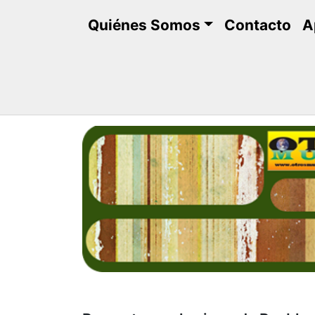
Saltar
Quiénes Somos
Contacto
A
al
contenido