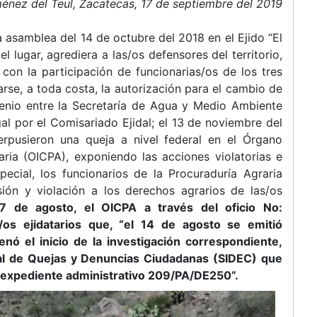
énez del Teul, Zacatecas, 17 de septiembre del 2019
 asamblea del 14 de octubre del 2018 en el Ejido “El
 el lugar, agrediera a las/os defensores del territorio,
con la participación de funcionarias/os de los tres
varse, a toda costa, la autorización para el cambio de
enio entre la Secretaría de Agua y Medio Ambiente
al por el Comisariado Ejidal; el 13 de noviembre del
terpusieron una queja a nivel federal en el Órgano
aria (OICPA), exponiendo las acciones violatorias e
pecial, los funcionarios de la Procuraduría Agraria
sión y violación a los derechos agrarios de las/os
 de agosto, el OICPA a través del oficio No:
s/os ejidatarios que, “el 14 de agosto se emitió
nó el inicio de la investigación correspondiente,
ral de Quejas y Denuncias Ciudadanas (SIDEC) que
de expediente administrativo 209/PA/DE250”.