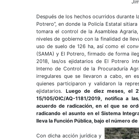
Jim
Después de los hechos ocurridos durante la
Potrero”, en donde la Policía Estatal sitiara
tomara el control de la Asamblea Agraria, 
niveles de gobierno con la finalidad de lle
uso de suelo de 126 ha, así como el conv
(SAMA) y El Potrero, firmado de forma ileg
2018, las/os ejidatarios de El Potrero in
Interno de Control de la Procuraduría Agr
irregulares que se llevaron a cabo, en es
quienes participaron y validaron la repre
ejidatarios.
Luego de diez meses, el 27
15/105/OIC/AQ-1181/2019, notifica a la
acuerdo de radicación, en el que se orde
radicando el asunto en el Sistema Integ
lleva la Función Pública, bajo el número 
Con dicha acción jurídica y