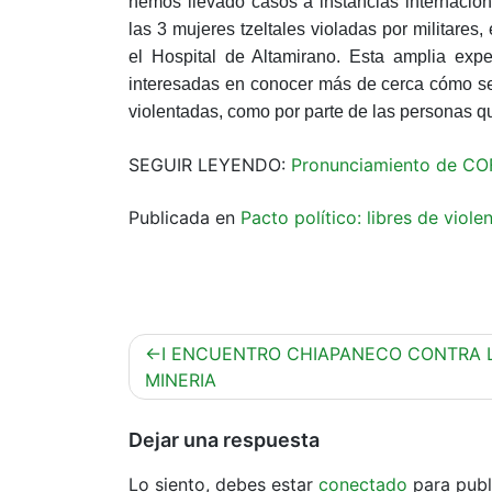
hemos llevado casos a instancias internaci
las 3 mujeres tzeltales violadas por militares,
el Hospital de Altamirano. Esta amplia exp
interesadas en conocer más de cerca cómo se 
violentadas, como por parte de las personas qu
SEGUIR LEYENDO:
Pronunciamiento de C
Publicada en
Pacto político: libres de viol
Navegación
I ENCUENTRO CHIAPANECO CONTRA 
de
MINERIA
entradas
Dejar una respuesta
Lo siento, debes estar
conectado
para publ