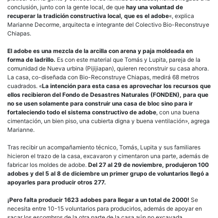
conclusión, junto con la gente local, de que
hay una voluntad de
recuperar la tradición constructiva local, que es el adobe
«, explica
Marianne Decorme, arquitecta e integrante del Colectivo Bio-Reconstruye
Chiapas.
El adobe es una mezcla de la arcilla con arena y paja moldeada en
forma de ladrillo.
Es con este material que Tomás y Lupita, pareja de la
comunidad de Nueva urbina (Pijijiapan), quieren reconstruir su casa ahora.
La casa, co-diseñada con Bio-Reconstruye Chiapas, medirá 68 metros
cuadrados. «
La intención para esta casa es aprovechar los recursos que
ellos recibieron del Fondo de Desastres Naturales (FONDEN), para que
no se usen solamente para construir una casa de bloc sino para ir
fortaleciendo todo el sistema constructivo de adobe
, con una buena
cimentación, un bien piso, una cubierta digna y buena ventilación», agrega
Marianne.
Tras recibir un acompañamiento técnico, Tomás, Lupita y sus familiares
hicieron el trazo de la casa, excavaron y cimentaron una parte, además de
fabricar los moldes de adobe.
Del 27 al 29 de noviembre, produjeron 100
adobes y del 5 al 8 de diciembre un primer grupo de voluntarios llegó a
apoyarles para producir otros 277.
¡Pero falta producir 1623 adobes para llegar a un total de 2000!
Se
necesita entre 10-15 voluntarios para producirlos, además de apoyar en
sacar los escombros de la otra parte de la casa aún no excavada.