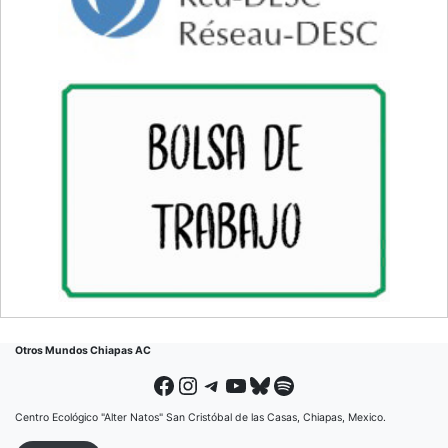
Otros Mundos Chiapas AC
Facebook
Instagram
Telegram
YouTube
Bluesky
Spotify
Centro Ecológico "Alter Natos" San Cristóbal de las Casas, Chiapas, Mexico.