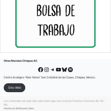
Otros Mundos Chiapas AC
Facebook
Instagram
Telegram
YouTube
Bluesky
Spotify
Centro Ecológico "Alter Natos" San Cristóbal de las Casas, Chiapas, Mexico.
Sitio Web
Los contenidos de este sitio web están bajo una
Licencia Creative Commons By-Nc-
Nd
.
Hecho en Software Libre.