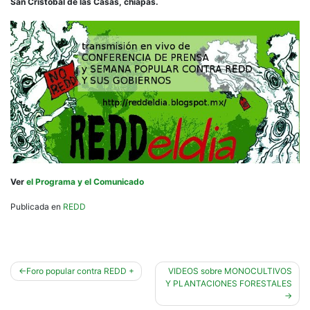
San Cristóbal de las Casas, chiapas.
Ver
el Programa y el Comunicado
Publicada en
REDD
Navegación
Foro popular contra REDD +
VIDEOS sobre MONOCULTIVOS
Y PLANTACIONES FORESTALES
de