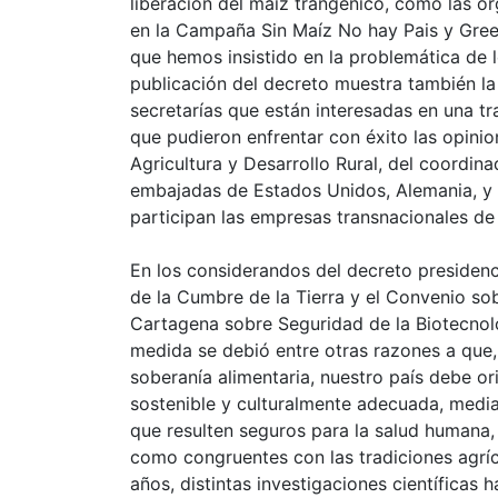
liberación del maíz trangénico, como las 
en la Campaña Sin Maíz No hay Pais y Gr
que hemos insistido en la problemática de 
publicación del decreto muestra también la 
secretarías que están interesadas en una t
que pudieron enfrentar con éxito las opinion
Agricultura y Desarrollo Rural, del coordina
embajadas de Estados Unidos, Alemania, y 
participan las empresas transnacionales d
En los considerandos del decreto presidenci
de la Cumbre de la Tierra y el Convenio sob
Cartagena sobre Seguridad de la Biotecnol
medida se debió entre otras razones a que, 
soberanía alimentaria, nuestro país debe or
sostenible y culturalmente adecuada, medi
que resulten seguros para la salud humana, l
como congruentes con las tradiciones agrí
años, distintas investigaciones científicas 