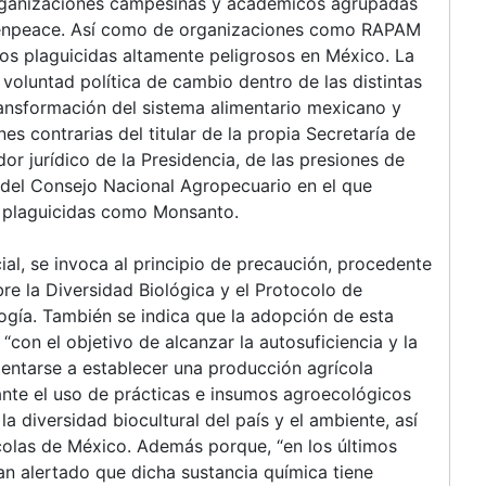
organizaciones campesinas y académicos agrupadas
eenpeace. Así como de organizaciones como RAPAM
los plaguicidas altamente peligrosos en México. La
voluntad política de cambio dentro de las distintas
ransformación del sistema alimentario mexicano y
es contrarias del titular de la propia Secretaría de
dor jurídico de la Presidencia, de las presiones de
del Consejo Nacional Agropecuario en el que
e plaguicidas como Monsanto.
al, se invoca al principio de precaución, procedente
re la Diversidad Biológica y el Protocolo de
ogía. También se indica que la adopción de esta
“con el objetivo de alcanzar la autosuficiencia y la
ientarse a establecer una producción agrícola
ante el uso de prácticas e insumos agroecológicos
a diversidad biocultural del país y el ambiente, así
colas de México. Además porque, “en los últimos
han alertado que dicha sustancia química tiene