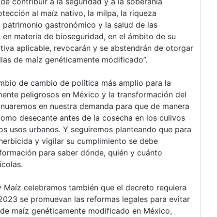
de contribuir a la seguridad y a la soberanía
ección al maíz nativo, la milpa, la riqueza
l patrimonio gastronómico y la salud de las
 en materia de bioseguridad, en el ámbito de su
iva aplicable, revocarán y se abstendrán de otorgar
llas de maíz genéticamente modificado”.
bio de cambio de política más amplio para la
amente peligrosos en México y la transformación del
ntinuaremos en nuestra demanda para que de manera
 como desecante antes de la cosecha en los culivos
otros usos urbanos. Y seguiremos planteando que para
herbicida y vigilar su cumplimiento se debe
 información para saber dónde, quién y cuánto
ícolas.
 Maíz celebramos también que el decreto requiera
2023 se promuevan las reformas legales para evitar
el de maíz genéticamente modificado en México,