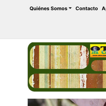
Saltar
Quiénes Somos
Contacto
A
al
contenido