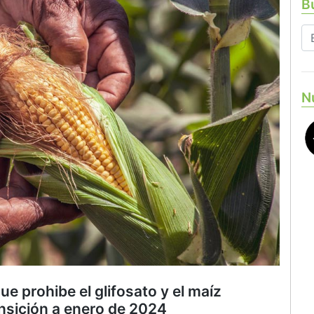
Bu
N
ue prohibe el glifosato y el maíz
ansición a enero de 2024