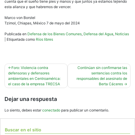
cuenta que el sueño tiene pies y manos y que juntos ya estamos tejiendo
esta alianza y que habremos de vencer.
Marco von Borstel
Tzimol, Chiapas, México 7 de mayo del 2024
Publicada en
Defensa de los Bienes Comunes
,
Defensa del Agua
,
Noticias
|
Etiquetada como
Ríos libres
Navegación
Foro: Violencia contra
Continúan sin confirmarse las
defensoras y defensores
sentencias contra los
de
ambientales en Centroamérica:
responsables del asesinato de
entradas
el caso de la empresa TRECSA
Berta Cáceres
Dejar una respuesta
Lo siento, debes estar
conectado
para publicar un comentario.
Buscar en el sitio