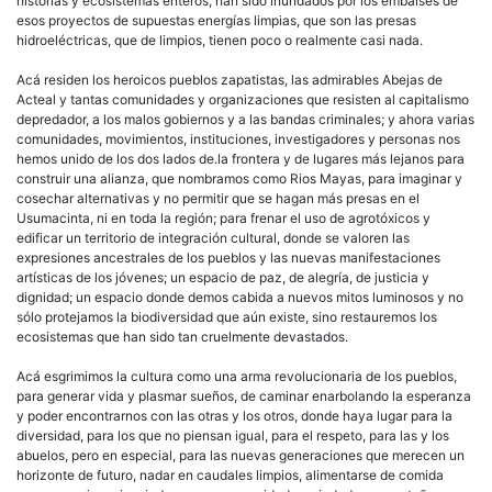
historias y ecosistemas enteros, han sido inundados por los embalses de
esos proyectos de supuestas energías limpias, que son las presas
hidroeléctricas, que de limpios, tienen poco o realmente casi nada.
Acá residen los heroicos pueblos zapatistas, las admirables Abejas de
Acteal y tantas comunidades y organizaciones que resisten al capitalismo
depredador, a los malos gobiernos y a las bandas criminales; y ahora varias
comunidades, movimientos, instituciones, investigadores y personas nos
hemos unido de los dos lados de.la frontera y de lugares más lejanos para
construir una alianza, que nombramos como Rios Mayas, para imaginar y
cosechar alternativas y no permitir que se hagan más presas en el
Usumacinta, ni en toda la región; para frenar el uso de agrotóxicos y
edificar un territorio de integración cultural, donde se valoren las
expresiones ancestrales de los pueblos y las nuevas manifestaciones
artísticas de los jóvenes; un espacio de paz, de alegría, de justicia y
dignidad; un espacio donde demos cabida a nuevos mitos luminosos y no
sólo protejamos la biodiversidad que aún existe, sino restauremos los
ecosistemas que han sido tan cruelmente devastados.
Acá esgrimimos la cultura como una arma revolucionaria de los pueblos,
para generar vida y plasmar sueños, de caminar enarbolando la esperanza
y poder encontrarnos con las otras y los otros, donde haya lugar para la
diversidad, para los que no piensan igual, para el respeto, para las y los
abuelos, pero en especial, para las nuevas generaciones que merecen un
horizonte de futuro, nadar en caudales limpios, alimentarse de comida