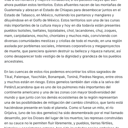
ahora pueblan estos territorios. Estos afluentes nacen de las montañas de
Guatemala y abrazan el Estado de Chiapas para desembocar juntos en el
Estado de Tabasco, en México, nutriendo los pantanos y manglares y
diluyéndose en el Golfo de México. Estos territorios son una de las cunas
más importantes de la cultura maya y hoy en día todavía están presentes
pueblos tsotsiles, tseltales, tojolabales, chol, lacandones, chuj, zoques,
mam, canjobalanos, mocho, chontales y muchos más, conviviendo con
diversas comunidades mestizas y criollas de todo el mundo, en una región
asolada por porblemas sociales, intereses corporativos y megaproyectos
de muerte, que pareciera quieren destruir su belleza y riqueza natural, así
como desaparecer todo vestigio de la dignidad y grandeza de los pueblos
ancestrales.
En las cuencas de estos ríos podemos encontrar los sitios sagrados de
Tikal, Palenque, Yaxchilán, Bonampak, Toniná, Piedras Negras, entre otros
y muchos están en riesgo. Estos gemelos también dan vida a la selva del
Petén/Lacandona que es uno de los pulmones más importantes del
continente americano y una de las zonas con mayor biodiversidad del
mundo y que junto con los demás ecosistemas de la región representan
una de las posibilidades de mitigación del cambio climático, que tanto está
haciéndose presente en todo el planeta. Como si fuese un mito, el río
Grijalva, (uno de los dos gemelos) ha sido desmembrado por el mal llamado
desarrollo, por los Dioses del lugar de los muertos; las represas construidas
en su cauce no le permiten fluir libremente, y pueblos, tierras fértiles,