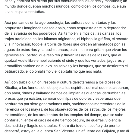
sana y caminar sin miedo por sus comunidades, ciudades y montañas; un
mundo donde quepan muchos mundos, como dicen los compas, que aún
usan los pasamontañas.
Acá pensamos en la agoroecologia, las culturas comunitarias y las
propuestas imaginadas desde abajo, como respuesta ante lo depredador
de la avaricia de los poderosos. Así también la música, las danzas, los
trajes tradicionales, los idiomas originarios, el hiphop, la gráfica, el rescate
y la innovación; todo el arcoiris de flores que crecen alimentados por las
aguas de estos ríos y sus subcuencas, está lista para gritar: que vivan los
gemelos en libertad, que respiren y fluyan las aguas de los ríos, que el
quetzal vuele libre embelleciendo el cielo y que los venados, jaguares y
armadillos habiten de nuevo las selvas y los bosques, que se destierren el
patriarcado, el colonialismo y el capitalismo que nos mata.
Así, con trabajo, unión, respeto y cultura derrotaremos a los dioses de
Xibalba, a las fuerzas del despojo, a los espíritus del mal que nos acechan,
con amor, ritmos y bailando hemos de limpiar las cuencas, derrumbar las
presas que ya existen, sembrando milpas de colores y esperanza que
perdurarán por siete generaciones más, haciéndonos merecedores de la
herencia de los mayas, de los observadores de los astros, de los mejores
matemáticos, de los arquitectos de los templos del tiempo, que se sabe
contar aún, entre el caos de este tiempo oscuro, de guerras, violencia
desmedida y flagelo de utopías. El otro dia tuve un sueño y de pronto
desperté, estoy en la cuenca San Vicente, un afluente del Grijalva, y me dí