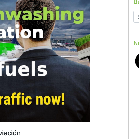
Bu
N
viación