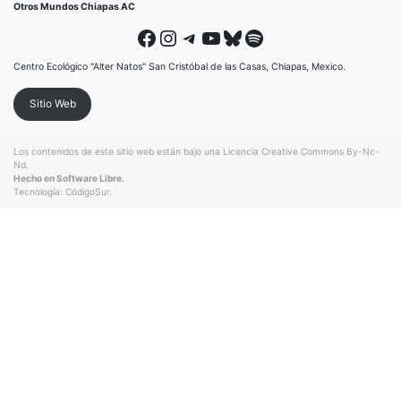
Otros Mundos Chiapas AC
Facebook
Instagram
Telegram
YouTube
Bluesky
Spotify
Centro Ecológico "Alter Natos" San Cristóbal de las Casas, Chiapas, Mexico.
Sitio Web
Los contenidos de este sitio web están bajo una
Licencia Creative Commons By-Nc-
Nd
.
Hecho en Software Libre.
Tecnología:
CódigoSur
.