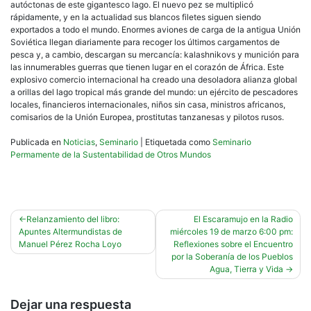
autóctonas de este gigantesco lago. El nuevo pez se multiplicó
rápidamente, y en la actualidad sus blancos filetes siguen siendo
exportados a todo el mundo. Enormes aviones de carga de la antigua Unión
Soviética llegan diariamente para recoger los últimos cargamentos de
pesca y, a cambio, descargan su mercancía: kalashnikovs y munición para
las innumerables guerras que tienen lugar en el corazón de África. Este
explosivo comercio internacional ha creado una desoladora alianza global
a orillas del lago tropical más grande del mundo: un ejército de pescadores
locales, financieros internacionales, niños sin casa, ministros africanos,
comisarios de la Unión Europea, prostitutas tanzanesas y pilotos rusos.
Publicada en
Noticias
,
Seminario
|
Etiquetada como
Seminario
Permamente de la Sustentabilidad de Otros Mundos
Navegación
Relanzamiento del libro:
El Escaramujo en la Radio
Apuntes Altermundistas de
miércoles 19 de marzo 6:00 pm:
de
Manuel Pérez Rocha Loyo
Reflexiones sobre el Encuentro
entradas
por la Soberanía de los Pueblos
Agua, Tierra y Vida
Dejar una respuesta