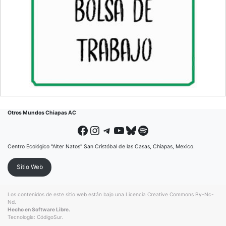
Otros Mundos Chiapas AC
Facebook
Instagram
Telegram
YouTube
Bluesky
Spotify
Centro Ecológico "Alter Natos" San Cristóbal de las Casas, Chiapas, Mexico.
Sitio Web
Los contenidos de este sitio web están bajo una
Licencia Creative Commons By-Nc-
Nd
.
Hecho en Software Libre.
Tecnología:
CódigoSur
.