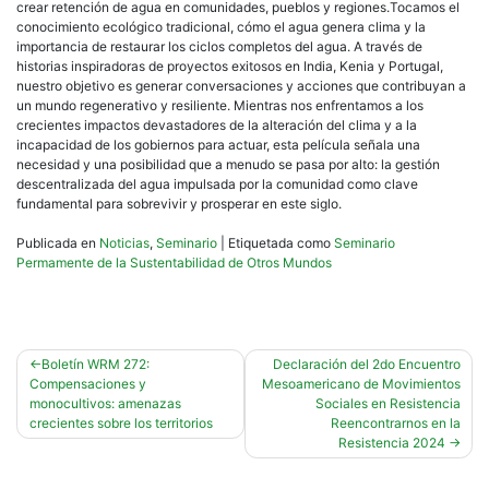
crear retención de agua en comunidades, pueblos y regiones.​Tocamos el
conocimiento ecológico tradicional, cómo el agua genera clima y la
importancia de restaurar los ciclos completos del agua. A través de
historias inspiradoras de proyectos exitosos en India, Kenia y Portugal,
nuestro objetivo es generar conversaciones y acciones que contribuyan a
un mundo regenerativo y resiliente. Mientras nos enfrentamos a los
crecientes impactos devastadores de la alteración del clima y a la
incapacidad de los gobiernos para actuar, esta película señala una
necesidad y una posibilidad que a menudo se pasa por alto: la gestión
descentralizada del agua impulsada por la comunidad como clave
fundamental para sobrevivir y prosperar en este siglo.
Publicada en
Noticias
,
Seminario
|
Etiquetada como
Seminario
Permamente de la Sustentabilidad de Otros Mundos
Navegación
Boletín WRM 272:
Declaración del 2do Encuentro
Compensaciones y
Mesoamericano de Movimientos
de
monocultivos: amenazas
Sociales en Resistencia
entradas
crecientes sobre los territorios
Reencontrarnos en la
Resistencia 2024