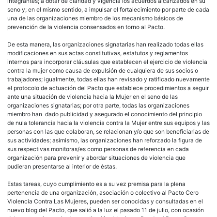
integrantes; a dotar de claridad y vigencia los acuerdos alcanzados en su
seno y; en el mismo sentido, a impulsar el fortalecimiento por parte de cada
una de las organizaciones miembro de los mecanismo básicos de
prevención de la violencia consensados en torno al Pacto.
De esta manera, las organizaciones signatarias han realizado todas ellas
modificaciones en sus actas constitutivas, estatutos y reglamentos
internos para incorporar cláusulas que establecen el ejercicio de violencia
contra la mujer como causa de expulsión de cualquiera de sus socios o
trabajadores; igualmente, todas ellas han revisado y ratificado nuevamente
el protocolo de actuación del Pacto que establece procedimientos a seguir
ante una situación de violencia hacia la Mujer en el seno de las
organizaciones signatarias; por otra parte, todas las organizaciones
miembro han dado publicidad y asegurado el conocimiento del principio
de nula tolerancia hacia la violencia contra la Mujer entre sus equipos y las
personas con las que colaboran, se relacionan y/o que son beneficiarias de
sus actividades; asimismo, las organizaciones han reforzado la figura de
sus respectivas monitoras/es como personas de referencia en cada
organización para prevenir y abordar situaciones de violencia que
pudieran presentarse al interior de éstas.
Estas tareas, cuyo cumplimiento es a su vez premisa para la plena
pertenencia de una organización, asociación o colectivo al Pacto Cero
Violencia Contra Las Mujeres, pueden ser conocidas y consultadas en el
nuevo blog del Pacto, que salió a la luz el pasado 11 de julio, con ocasión