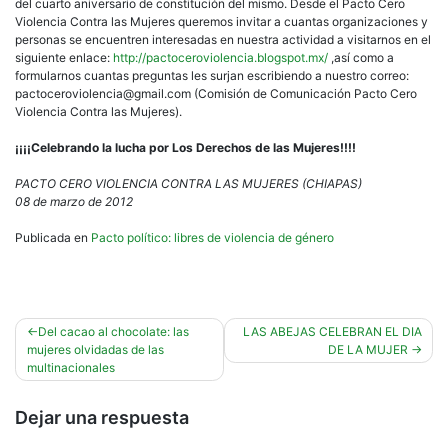
del cuarto aniversario de constitución del mismo. Desde el Pacto Cero
Violencia Contra las Mujeres queremos invitar a cuantas organizaciones y
personas se encuentren interesadas en nuestra actividad a visitarnos en el
siguiente enlace:
http://pactoceroviolencia.blogspot.mx/
,así como a
formularnos cuantas preguntas les surjan escribiendo a nuestro correo:
pactoceroviolencia@gmail.com (Comisión de Comunicación Pacto Cero
Violencia Contra las Mujeres).
¡¡¡¡Celebrando la lucha por Los Derechos de las Mujeres!!!!
PACTO CERO VIOLENCIA CONTRA LAS MUJERES (CHIAPAS)
08 de marzo de 2012
Publicada en
Pacto político: libres de violencia de género
Navegación
Del cacao al chocolate: las
LAS ABEJAS CELEBRAN EL DIA
mujeres olvidadas de las
DE LA MUJER
de
multinacionales
entradas
Dejar una respuesta