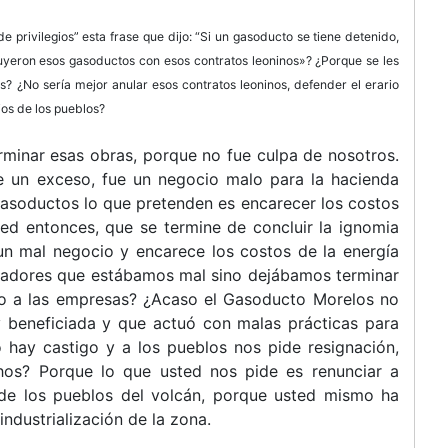
e privilegios” esta frase que dijo: “Si un gasoducto se tiene detenido,
yeron esos gasoductos con esos contratos leoninos»? ¿Porque se les
? ¿No sería mejor anular esos contratos leoninos, defender el erario
ios de los pueblos?
rminar esas obras, porque no fue culpa de nosotros.
e un exceso, fue un negocio malo para la hacienda
 gasoductos lo que pretenden es encarecer los costos
ted entonces, que se termine de concluir la ignomia
 un mal negocio y encarece los costos de la energía
rvadores que estábamos mal sino dejábamos terminar
ro a las empresas? ¿Acaso el Gasoducto Morelos no
 beneficiada y que actuó con malas prácticas para
o hay castigo y a los pueblos nos pide resignación,
hos? Porque lo que usted nos pide es renunciar a
e de los pueblos del volcán, porque usted mismo ha
industrialización de la zona.