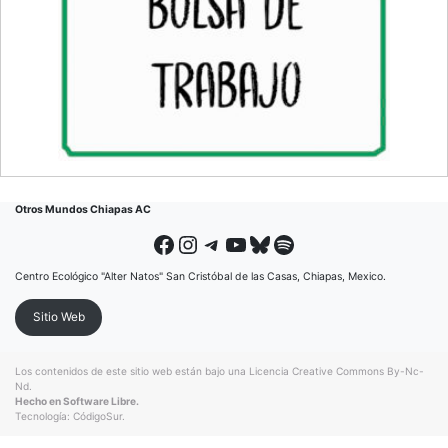
Otros Mundos Chiapas AC
Facebook
Instagram
Telegram
YouTube
Bluesky
Spotify
Centro Ecológico "Alter Natos" San Cristóbal de las Casas, Chiapas, Mexico.
Sitio Web
Los contenidos de este sitio web están bajo una
Licencia Creative Commons By-Nc-
Nd
.
Hecho en Software Libre.
Tecnología:
CódigoSur
.