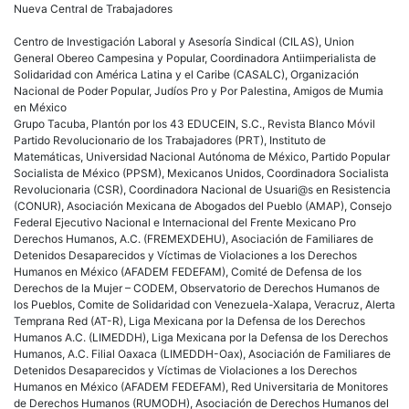
Nueva Central de Trabajadores
Centro de Investigación Laboral y Asesoría Sindical (CILAS), Union
General Obereo Campesina y Popular, Coordinadora Antiimperialista de
Solidaridad con América Latina y el Caribe (CASALC), Organización
Nacional de Poder Popular, Judíos Pro y Por Palestina, Amigos de Mumia
en México
Grupo Tacuba, Plantón por los 43 EDUCEIN, S.C., Revista Blanco Móvil
Partido Revolucionario de los Trabajadores (PRT), Instituto de
Matemáticas, Universidad Nacional Autónoma de México, Partido Popular
Socialista de México (PPSM), Mexicanos Unidos, Coordinadora Socialista
Revolucionaria (CSR), Coordinadora Nacional de Usuari@s en Resistencia
(CONUR), Asociación Mexicana de Abogados del Pueblo (AMAP), Consejo
Federal Ejecutivo Nacional e Internacional del Frente Mexicano Pro
Derechos Humanos, A.C. (FREMEXDEHU), Asociación de Familiares de
Detenidos Desaparecidos y Víctimas de Violaciones a los Derechos
Humanos en México (AFADEM FEDEFAM), Comité de Defensa de los
Derechos de la Mujer – CODEM, Observatorio de Derechos Humanos de
los Pueblos, Comite de Solidaridad con Venezuela-Xalapa, Veracruz, Alerta
Temprana Red (AT-R), Liga Mexicana por la Defensa de los Derechos
Humanos A.C. (LIMEDDH), Liga Mexicana por la Defensa de los Derechos
Humanos, A.C. Filial Oaxaca (LIMEDDH-Oax), Asociación de Familiares de
Detenidos Desaparecidos y Víctimas de Violaciones a los Derechos
Humanos en México (AFADEM FEDEFAM), Red Universitaria de Monitores
de Derechos Humanos (RUMODH), Asociación de Derechos Humanos del