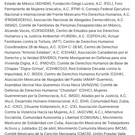
Estado de México (ADHEM), Fundación Diego Lucero, A.C. (FDL), Foro
Permanente de Mujeres Iztacalco, A.C. (FPM-I), Consejo Federal Ejecutivo
Nacional e Internacional del Frente Mexicano Pro Derechos Humanos, A.C.
(FREMEXDEHU), Asociación Nacional de Abogados Democráticos, A.C.
(ANAD), Comité de Familiares de Personas Desaparecidas en México,
Alzando Voces, (COFADDEM), Centro de Estudios para los Derechos
Humanos y la Justicia Ambiental «YURENI», A.C. (CEPDHJA), Actuar
Familiares contra la Tortura, (AFT), Centro de Derechos Humanos
Coordinadora 28 de Mayo, A.C. (CDH C-28 M), Centro de Derechos
Humanos “Antonio Esteban”, A.C. (CDHAE), Asociación Canadiense por el
Derecho y la Verdad (ENVERO), Frente Mexiquense en Defensa para una
Vivienda Digna, A.C. (FMDVD), Comite de Derechos Humanos de Base de
Chiapas “Digna Ochoa”, (CDHBCDO), Red Solidaria Década contra la
Impunidad, A.C. (RSDI), Centro de Derechos Humanos Ku’untik (CDHK),
Asociación Mexicana de Abogados del Pueblo (AMAP-Guerrero),
Asamblea Vecinal Nos Queremos Vivas Neza (AVNQVN), Comité de
Defensa de Derechos Humanos “Cholollan” (CDHC), Mujeres
Guerrerenses por la Democracia, A.C. (MGD), Aliadas por la Justicia, A.C.
(AxJ), Desarrollo Humano Internacional, A.C. (DHI), Comunidad Raíz Zubia,
A.C. (CRZ), Zihuame Xotlametzin, A.C. (ZX), Asociación Guerrerense
Contra la Violencia Hacia las Mujeres, A.C. (AGCVIM, A.C.), Alternative
Socialista, Comunidad Autonomía y Libertad (COMUNAL), Movimiento
Mexicano de Solidaridad con Cuba, Asociación Mexicana de Trabajadores
Activos y Jubilados 22 de abril, Movimiento Comunista Mexicano (MCM),
Comité Mexicano de la Canción Necesaria (CMCN), Unión Popular Valle