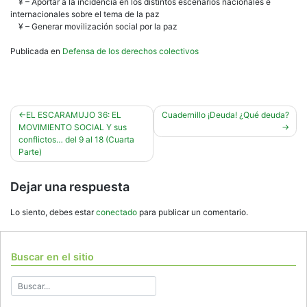
¥ – Aportar a la incidencia en los distintos escenarios nacionales e
internacionales sobre el tema de la paz
¥ – Generar movilización social por la paz
Publicada en
Defensa de los derechos colectivos
Navegación
EL ESCARAMUJO 36: EL
Cuadernillo ¡Deuda! ¿Qué deuda?
MOVIMIENTO SOCIAL Y sus
de
conflictos… del 9 al 18 (Cuarta
entradas
Parte)
Dejar una respuesta
Lo siento, debes estar
conectado
para publicar un comentario.
Buscar en el sitio