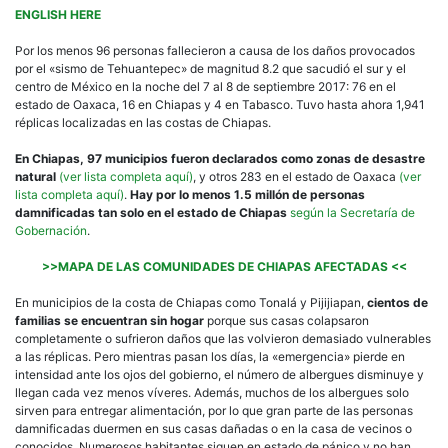
ENGLISH HERE
Por los menos 96 personas fallecieron a causa de los daños provocados
por el «sismo de Tehuantepec» de magnitud 8.2 que sacudió el sur y el
centro de México en la noche del 7 al 8 de septiembre 2017: 76 en el
estado de Oaxaca, 16 en Chiapas y 4 en Tabasco. Tuvo hasta ahora 1,941
réplicas localizadas en las costas de Chiapas.
En Chiapas, 97 municipios fueron declarados como zonas de desastre
natural
(ver lista completa aquí)
, y otros 283 en el estado de Oaxaca
(ver
lista completa aquí)
.
Hay por lo menos 1.5 millón de personas
damnificadas tan solo en el estado de Chiapas
según la Secretaría de
Gobernación
.
>>MAPA DE LAS COMUNIDADES DE CHIAPAS AFECTADAS <<
En municipios de la costa de Chiapas como Tonalá y Pijijiapan,
cientos de
familias se encuentran sin hogar
porque sus casas colapsaron
completamente o sufrieron daños que las volvieron demasiado vulnerables
a las réplicas. Pero mientras pasan los días, la «emergencia» pierde en
intensidad ante los ojos del gobierno, el número de albergues disminuye y
llegan cada vez menos víveres. Además, muchos de los albergues solo
sirven para entregar alimentación, por lo que gran parte de las personas
damnificadas duermen en sus casas dañadas o en la casa de vecinos o
conocidos. Numerosos habitantes siguen en estado de pánico y no han