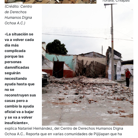
Tonalá, Chiapas
(Crédito: Centro
de Derechos
Humanos Digna
Ochoa A.C.)
«
La situación se
va a volver cada
día más
complicada
porque las
personas
damnificadas
seguirán
necesitando
ayuda hasta que
no se
reconstruyen sus
casas pero a
cambio la ayuda
oficial va a bajar
y se va a volver
insuficiente»
,
explica Nataniel Hernández, del Centro de Derechos Humanos Digna
Ochoa A.C.. Reporta que en varias comunidades de Pijijiapan que ha