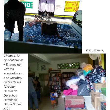
Foto:
Tonala,
Chiapas, 13
de septiembre
–
Entrega de
víveres
acopiados en
San Cristóbal
de las Casas
(Crédito:
Centro de
Derechos
Humanos
Digna Ochoa
A.C.)