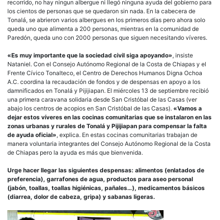
recorrido, no hay ningun albergue ni llegó ninguna ayuda del gobierno para
los cientos de personas que se quedaron sin nada. En la cabecera de
Tonalá, se abrieron varios albergues en los primeros días pero ahora solo
queda uno que alimenta a 200 personas, mientras en la comunidad de
Paredón, queda uno con 2000 personas que siguen necesitando víveres.
«Es muy importante que la sociedad civil siga apoyando»
, insiste
Nataniel. Con el Consejo Autónomo Regional de la Costa de Chiapas y el
Frente Cívico Tonalteco, el Centro de Derechos Humanos Digna Ochoa
A.C. coordina la recaudación de fondos y de despensas en apoyo a los
damnificados en Tonalá y Pijijiapan. El miércoles 13 de septiembre recibió
una primera caravana solidaria desde San Cristóbal de las Casas (ver
abajo los centros de acopios en San Cristóbal de las Casas).
«Vamos a
dejar estos víveres en las cocinas comunitarias que se instalaron en las
zonas urbanas y rurales de Tonalá y Pijijiapan para compensar la falta
de ayuda oficial»
, explica. En estas cocinas comunitarias trabajan de
manera voluntaria integrantes del Consejo Autónomo Regional de la Costa
de Chiapas pero la ayuda es más que bienvenida.
Urge hacer llegar las siguientes despensas: alimentos (enlatados de
preferencia), garrafones de agua, productos para aseo personal
(jabón, toallas, toallas higiénicas, pañales…), medicamentos básicos
(diarrea, dolor de cabeza, gripa) y sabanas ligeras.