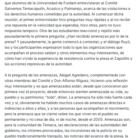
que alumnos de la Universidad de Furdam entrevistaran al Comité
Salvemos Temacapulín, Acasico y Palmarejo, acerca de las violaciones a
los derechos humanos cometidas por la autoridad. Al comenzar dicha
reunión, el primer entrevistador hizo preguntas muy rápidas y al no recibir
una repuesta en la velocidad que esperaba, hizo otras, pero no tuvo
respuesta tampoco. Otra de las estudiantes reaccionó y repitió más
pausadamente la primera pregunta: ¿Han recibido amenazas por lo de la
presa? Y pausadamente, la gente comenzó a contestar, y el diálogo fluyó,
las y los participantes expresaron todo lo que las organizaciones que
acompañan el proceso sabían y otros elementos muy interesantes, de
cómo han vivido la experiencia de resistencia contra la presa el Zapotillo y
las acciones represivas de la autoridad.
A la pregunta de las amenazas, Abigail Agredano, complementada con
otras miembras del Comité y Don Alfonso Iñíguez, hicieron una reflexión
muy interesante y es que amenazados están, desde que conocieron por
primera vez el proyecto, desde entonces sienten amenazada su vida, su
pueblo y su patrimonio; “todo”, dirían. La amenaza ha sido más fuerte cada
vez y si, obviamente ha habido muchos casos de amenazas directas e
indirectas a ellos y ellas, y a las personas que acompañan el movimiento,
pero la amenaza que se cierne sobre los que viven en el pueblo es
permanente y no cesa de día, ni de noche, desde el 2005. Amenazas son,
para la comunidad de Temaca, las declaraciones de las autoridades del
gobierno, los chismes provocados, las incursiones de la policía en su
pueblo tradicionalmente tranquilo, las noticias del avance de la presa, la