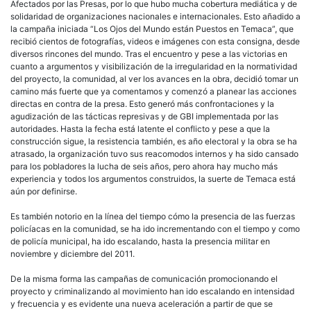
Afectados por las Presas, por lo que hubo mucha cobertura mediática y de
solidaridad de organizaciones nacionales e internacionales. Esto añadido a
la campaña iniciada “Los Ojos del Mundo están Puestos en Temaca”, que
recibió cientos de fotografías, videos e imágenes con esta consigna, desde
diversos rincones del mundo. Tras el encuentro y pese a las victorias en
cuanto a argumentos y visibilización de la irregularidad en la normatividad
del proyecto, la comunidad, al ver los avances en la obra, decidió tomar un
camino más fuerte que ya comentamos y comenzó a planear las acciones
directas en contra de la presa. Esto generó más confrontaciones y la
agudización de las tácticas represivas y de GBI implementada por las
autoridades. Hasta la fecha está latente el conflicto y pese a que la
construcción sigue, la resistencia también, es año electoral y la obra se ha
atrasado, la organización tuvo sus reacomodos internos y ha sido cansado
para los pobladores la lucha de seis años, pero ahora hay mucho más
experiencia y todos los argumentos construidos, la suerte de Temaca está
aún por definirse.
Es también notorio en la línea del tiempo cómo la presencia de las fuerzas
policíacas en la comunidad, se ha ido incrementando con el tiempo y como
de policía municipal, ha ido escalando, hasta la presencia militar en
noviembre y diciembre del 2011.
De la misma forma las campañas de comunicación promocionando el
proyecto y criminalizando al movimiento han ido escalando en intensidad
y frecuencia y es evidente una nueva aceleración a partir de que se