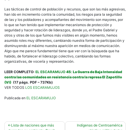
Las tácticas de control de población y recursos, que son las más agresivas,
han ido en incremento contra la comunidad, los riesgos para la seguridad
de las y los pobladores y acompañantes del movimiento son mayores, por
lo que se han tenido que implementar mecanismos de protección y
seguridad y hacer rotación de liderazgos, donde yo, el Padre Gabriel y
otros y otras de los que fuimos más visibles en algún momento, hemos
asumido roles muy diferentes, cambiando nuestra forma de participación y
disminuyendo al máximo nuestra aparición en medios de comunicación.
Algo que me parece fundamental tiene que ver con la búsqueda que ha
habido, de fortalecer el liderazgo colectivo, cambiando las formas
organizativas, de vocería y representación.
LEER COMPLETO:
EL ESCARAMUJO
45
:
La Guerra de Baja Intensidad
contra las comunidades en resistencia contra la represa El Zapotillo
(VI)
(17 págs. PDF – 737Kb)
VER TODOS
LOS ESCARAMUJOS
Publicada en
EL ESCARAMUJO
Navegación
Lista de naciones que más
Indígenas de Centroamérica