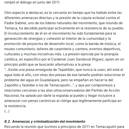
rompió el diálogo en junio del 2011.
Otro aspecto a destacar, es la cercanía en tiempo que ha habido entre las
diferentes amenazas directas y la presión de la cúpula eclesial contra el
Padre Gabriel, uno de los líderes naturales del movimiento, que oriundo de
Temaca, ha decidido participar activamente en la resistencia de su pueblo.
El involucramiento de él en el movimiento ha sido fundamental para la
generación de sinergias y cohesión al interior de la comunidad y la
promoción de proyectos de desarrollo local, como la banda de música, el
museo comunitario, talleres de carpintería y cantera, eventos deportivos,
culturales y muchas iniciativas más. La presión ejercida por la jerarquía
católica, en específico por el Cardenal Juan Sandoval Iñiguez, quien en un
principio pidió que se buscarán alternativas a la presa:
“…Existe una presa enseguida de Tepatitlán, que nunca la usan; ahí está el
agua todo el año, con otras dos presas de ese tamaño podrían solucionar el
problema del agua en Guadalajara, pero se empeñan en hacer la del
Zapotillo y fastidiar a los de Temacapulín…”, y que por compromisos y
relaciones cercanas a las alas ultraconservadoras del Partido de Acción
Nacional, ha optado por darle la espalda al pueblo y llegar inclusive a
amenazar con penas canónicas al clérigo que legítimamente participa en
la resistencia.
(…)
8.2. Amenazas y criminalización del movimiento
Recuerdo la reunión que tuvimos a principios de 2011 en Temacapulín para