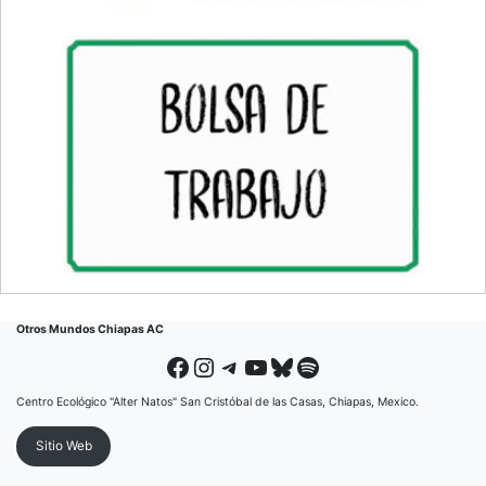
Otros Mundos Chiapas AC
Facebook
Instagram
Telegram
YouTube
Bluesky
Spotify
Centro Ecológico "Alter Natos" San Cristóbal de las Casas, Chiapas, Mexico.
Sitio Web