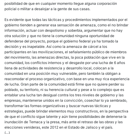
posibilidad de que en cualquier momento llegue alguna corporación
policial o militar a desalojar a la gente de sus casas.
Es evidente que todas las tácticas y procedimientos implementados por el
gobierno tienden a generar esa sensación de amenaza, como el no brindar
información, actuar con despotismo y soberbia, argumentar que no hay
otra solución y que no tiene la comunidad ninguna oportunidad de
defenderse del proyecto, porque el gobierno federal ya ha tomado la
decisión y es inapelable. Así como la amenaza de cárcel a los
participantes en las movilizaciones, el señalamiento público de miembros
del movimiento, las amenazas directas, la poca población que vive en la
comunidad, los conflictos internos y el desgaste por una lucha de 6 años
llena de actividades de resistencia y desarrollo local, colocan a la
comunidad en una posición muy vulnerable, pero también la obligan a
reacomodar el proceso organizativo, con base en una muy rica experiencia
de lucha. Gran parte de la comunidad está firme que no quiere perder su
poblado, su territorio, ni su herencia cultural y pese a lo complejo que es
entablar una lucha tan desigual contra los tres niveles de gobierno y las
empresas, mantenerse unidos en la convicción, cosechar lo ya sembrado,
transformar las formas organizativas y buscar nuevas tácticas y
estrategias, puede brindar elementos muy constructivos, en la perspectiva
de que el conflicto sigue latente y aún tiene posibilidades de detenerse la
inundación de Temaca y la presa, más ante el retraso de las obras y las
elecciones venideras, este 2012 en el Estado de Jalisco y el país.
(…)