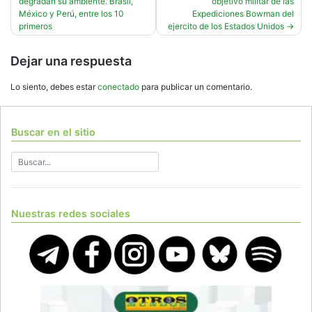
degradan su ambiente. Brasil,
objetivo militar de las
de
México y Perú, entre los 10
Expediciones Bowman del
entradas
primeros
ejercito de los Estados Unidos
Dejar una respuesta
Lo siento, debes estar
conectado
para publicar un comentario.
Buscar en el sitio
Nuestras redes sociales