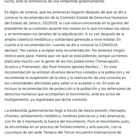
lucha, ante la inminencia de una embestida gubernamental.
Es digno de notarse, que las amenazas llegaron después de que se dio a
conocer la recomendación de la Comisión Estatal de Derechos Humanos
del Estado de Jalisco, 35/2009, la cual estuvo encerrada en la gaveta del
presidente de la comisión durante tres meses en lo que iniciaban las obras
y se terminaban los detalles de la adjudicación. A su vez después de la
amplia cobertura mediática y solidaridad generada a nivel estatal. En
cuanto a la recomendación, cuando se dio a conocer la CONAGUA
declaró: “No vamos a aceptar esta recomendación. No tenemos ningún
motivo para parar. Habría que ver qué se está pidiendo, porque ya hemos
platicado mucho con la gente de las tres poblaciones (Temacapulín,
Acasico y Palmarejo), dijo Raúl Antonio Iglesias Benítez…”. En esta
recomendación se enlistan diversos derechos violados a la población y se
recomienda la suspensión de la obra y la realización de una consulta en
las comunidades afectadas para saber si la aceptan o no. En esta se
incluye la recomendación de protección a la población y los defensores de
derechos humanos que acompañan el movimiento, ante los actos de
hostigamiento, ya registrados por dicha comisión.
La embestida gubernamental llegó a través de mayor presión, mensajes,
chismes, señalamiento mediático, rondines policíacos y más amenazas,
con fin de ir mermando la fuerza del movimiento. Pero el movimiento justo,
se encontraba en un proceso de fortalecimiento y articulación, con la
coyuntura de ser sede Temaca del Tercer encuentro Internacional de