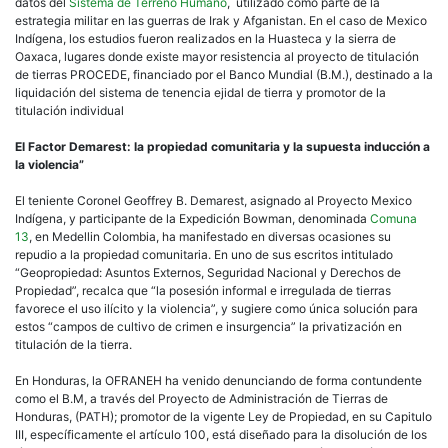
datos del
Sistema de Terreno Humano
, utilizado como parte de la
estrategia militar en las guerras de Irak y Afganistan. En el caso de Mexico
Indígena, los estudios fueron realizados en la Huasteca y la sierra de
Oaxaca, lugares donde existe mayor resistencia al proyecto de titulación
de tierras PROCEDE, financiado por el Banco Mundial (B.M.), destinado a la
liquidación del sistema de tenencia ejidal de tierra y promotor de la
titulación individual
El Factor Demarest: la propiedad comunitaria y la supuesta inducción a
la violencia”
El teniente Coronel Geoffrey B. Demarest, asignado al Proyecto Mexico
Indígena, y participante de la Expedición Bowman, denominada
Comuna
13
, en Medellin Colombia, ha manifestado en diversas ocasiones su
repudio a la propiedad comunitaria. En uno de sus escritos intitulado
“Geopropiedad: Asuntos Externos, Seguridad Nacional y Derechos de
Propiedad”, recalca que “la posesión informal e irregulada de tierras
favorece el uso ilícito y la violencia”, y sugiere como única solución para
estos “campos de cultivo de crimen e insurgencia” la privatización en
titulación de la tierra.
En Honduras, la OFRANEH ha venido denunciando de forma contundente
como el B.M, a través del Proyecto de Administración de Tierras de
Honduras, (PATH); promotor de la vigente Ley de Propiedad, en su Capitulo
III, específicamente el artículo 100, está diseñado para la disolución de los