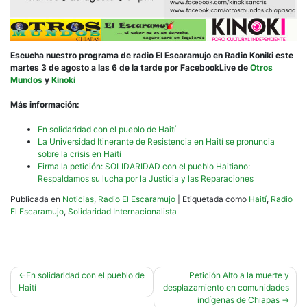
Escucha nuestro programa de radio El Escaramujo en Radio Koniki este
martes 3 de agosto a las 6 de la tarde por FacebookLive de
Otros
Mundos
y
Kinoki
Más información:
En solidaridad con el pueblo de Haití
La Universidad Itinerante de Resistencia en Haití se pronuncia
sobre la crisis en Haití
Firma la petición: SOLIDARIDAD con el pueblo Haitiano:
Respaldamos su lucha por la Justicia y las Reparaciones
Publicada en
Noticias
,
Radio El Escaramujo
|
Etiquetada como
Haití
,
Radio
El Escaramujo
,
Solidaridad Internacionalista
Navegación
En solidaridad con el pueblo de
Petición Alto a la muerte y
Haití
desplazamiento en comunidades
de
indígenas de Chiapas