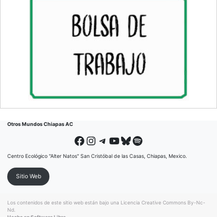
Otros Mundos Chiapas AC
Facebook
Instagram
Telegram
YouTube
Bluesky
Spotify
Centro Ecológico "Alter Natos" San Cristóbal de las Casas, Chiapas, Mexico.
Sitio Web
Los contenidos de este sitio web están bajo una
Licencia Creative Commons By-Nc-
Nd
.
Hecho en Software Libre.