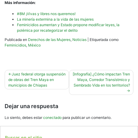
Más información:
#8M ¡Vivas y libres nos queremos!
La minería extermina a la vida de las mujeres
Feminicidios aumentan y Estado propone modificar leyes, la
polémica por recategorizar el delito
Publicada en
Derechos de las Mujeres
,
Noticias
|
Etiquetada como
Feminicidios
,
México
Navegación
Juez federal otorga suspensión
[Infografía] ¿Cómo impactan Tren
de obras del Tren Maya en
Maya, Corredor Transístmico y
de
municipios de Chiapas
Sembrado Vida en los territorios?
entradas
Dejar una respuesta
Lo siento, debes estar
conectado
para publicar un comentario.
Buscar en el sitio