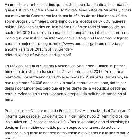
En uno de los tantos estudios que existen sobre la temática, destacamos
que el Estudio Mundial sobre el Homicidio, Asesinatos de Mujeres y Niñas
por motivos de Género; realizado por la oficina de las Naciones Unidas
sobre Drogas y Crímenes, determinó que alrededor de 87,000 mujeres
habían sido asesinadas en solamente un año en todo el mundo, de las
cuales 50,000 habían sido a manos de compañeros íntimos o familiares.
Por lo que esa institución internacional alertó que el lugar más peligroso
para una mujer es su hogar. https://www.unodc.org/documents/data-
andanalysis/GSH2018/GSH18_Gender-
related_killing_of_women_and_girls.pdf
En México, según el Sistema Nacional de Seguridad Pública, el primer
trimestre de este año ha sido el más violento desde 2015. De enero a
marzo del presente año han sido asesinadas 964 mujeres. Asimismo, se
han registrado 26,695 casos de violencia contra las mujeres, datos por
demás contundentes, pero que el Presidente de la República desdeña,
porque evidencian su equivocada y atropellada política de atención al
tema.
Por su parte el Observatorio de Feminicidios “Adriana Marisel Zambrano”
informa que desde el 20 de marzo al 7 de mayo hubo 21 feminicidios, de
los cuales en 12 de los casos existía vínculo de pareja con el asesino, es
decir, un feminicidio cometido por un esposo o enamorado actual o
anterior, a lo que se le conoce como feminicidio íntimo o asesinato por la
pareja.