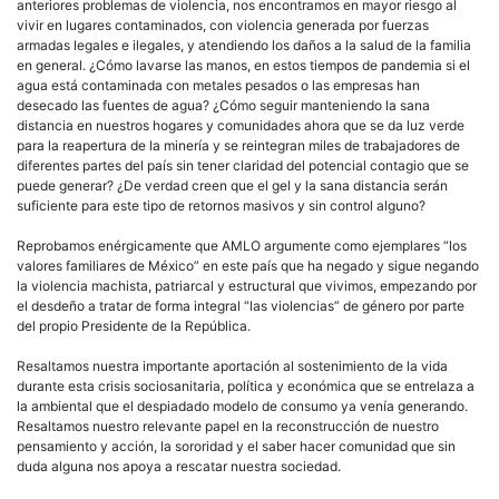
anteriores problemas de violencia, nos encontramos en mayor riesgo al
vivir en lugares contaminados, con violencia generada por fuerzas
armadas legales e ilegales, y atendiendo los daños a la salud de la familia
en general. ¿Cómo lavarse las manos, en estos tiempos de pandemia si el
agua está contaminada con metales pesados o las empresas han
desecado las fuentes de agua? ¿Cómo seguir manteniendo la sana
distancia en nuestros hogares y comunidades ahora que se da luz verde
para la reapertura de la minería y se reintegran miles de trabajadores de
diferentes partes del país sin tener claridad del potencial contagio que se
puede generar? ¿De verdad creen que el gel y la sana distancia serán
suficiente para este tipo de retornos masivos y sin control alguno?
Reprobamos enérgicamente que AMLO argumente como ejemplares “los
valores familiares de México” en este país que ha negado y sigue negando
la violencia machista, patriarcal y estructural que vivimos, empezando por
el desdeño a tratar de forma integral “las violencias” de género por parte
del propio Presidente de la República.
Resaltamos nuestra importante aportación al sostenimiento de la vida
durante esta crisis sociosanitaria, política y económica que se entrelaza a
la ambiental que el despiadado modelo de consumo ya venía generando.
Resaltamos nuestro relevante papel en la reconstrucción de nuestro
pensamiento y acción, la sororidad y el saber hacer comunidad que sin
duda alguna nos apoya a rescatar nuestra sociedad.