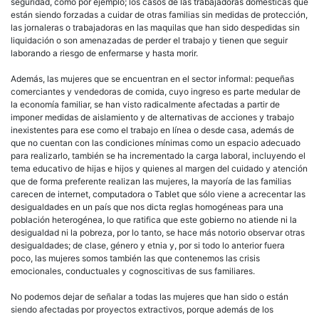
seguridad, como por ejemplo; los casos de las trabajadoras domésticas que
están siendo forzadas a cuidar de otras familias sin medidas de protección,
las jornaleras o trabajadoras en las maquilas que han sido despedidas sin
liquidación o son amenazadas de perder el trabajo y tienen que seguir
laborando a riesgo de enfermarse y hasta morir.
Además, las mujeres que se encuentran en el sector informal: pequeñas
comerciantes y vendedoras de comida, cuyo ingreso es parte medular de
la economía familiar, se han visto radicalmente afectadas a partir de
imponer medidas de aislamiento y de alternativas de acciones y trabajo
inexistentes para ese como el trabajo en línea o desde casa, además de
que no cuentan con las condiciones mínimas como un espacio adecuado
para realizarlo, también se ha incrementado la carga laboral, incluyendo el
tema educativo de hijas e hijos y quienes al margen del cuidado y atención
que de forma preferente realizan las mujeres, la mayoría de las familias
carecen de internet, computadora o Tablet que sólo viene a acrecentar las
desigualdades en un país que nos dicta reglas homogéneas para una
población heterogénea, lo que ratifica que este gobierno no atiende ni la
desigualdad ni la pobreza, por lo tanto, se hace más notorio observar otras
desigualdades; de clase, género y etnia y, por si todo lo anterior fuera
poco, las mujeres somos también las que contenemos las crisis
emocionales, conductuales y cognoscitivas de sus familiares.
No podemos dejar de señalar a todas las mujeres que han sido o están
siendo afectadas por proyectos extractivos, porque además de los