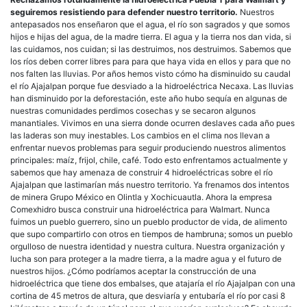
seguiremos resistiendo para defender nuestro territorio.
Nuestros
antepasados nos enseñaron que el agua, el río son sagrados y que somos
hijos e hijas del agua, de la madre tierra. El agua y la tierra nos dan vida, si
las cuidamos, nos cuidan; si las destruimos, nos destruimos. Sabemos que
los ríos deben correr libres para para que haya vida en ellos y para que no
nos falten las lluvias. Por años hemos visto cómo ha disminuido su caudal
el río Ajajalpan porque fue desviado a la hidroeléctrica Necaxa. Las lluvias
han disminuido por la deforestación, este año hubo sequía en algunas de
nuestras comunidades perdimos cosechas y se secaron algunos
manantiales. Vivimos en una sierra donde ocurren deslaves cada año pues
las laderas son muy inestables. Los cambios en el clima nos llevan a
enfrentar nuevos problemas para seguir produciendo nuestros alimentos
principales: maíz, frijol, chile, café. Todo esto enfrentamos actualmente y
sabemos que hay amenaza de construir 4 hidroeléctricas sobre el río
Ajajalpan que lastimarían más nuestro territorio. Ya frenamos dos intentos
de minera Grupo México en Olintla y Xochicuautla. Ahora la empresa
Comexhidro busca construir una hidroeléctrica para Walmart. Nunca
fuimos un pueblo guerrero, sino un pueblo productor de vida, de alimento
que supo compartirlo con otros en tiempos de hambruna; somos un pueblo
orgulloso de nuestra identidad y nuestra cultura. Nuestra organización y
lucha son para proteger a la madre tierra, a la madre agua y el futuro de
nuestros hijos. ¿Cómo podríamos aceptar la construcción de una
hidroeléctrica que tiene dos embalses, que atajaría el río Ajajalpan con una
cortina de 45 metros de altura, que desviaría y entubaría el río por casi 8