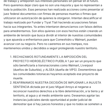
de trabajo y anteponen sus intereses personales sin pensar en el futuro.
Pero queremos dejar claro que no son una mayoría y que no representan a
toda la población. Esas personas han realizado acciones como presentar al
juez federal documentos con firmas de personas muertas o firmas que
utilizaron sin autorización de quienes la otorgaron. Intentan descalificar el
trabajo realizado por Fundar y Tiyat Tlali haciendo acusaciones falsas
hacia sus integrantes. Ya antes intentaron denunciarnos con falsos delitos
para amedrentarnos. Son ellos quienes con esos hechos están creando un
ambiente de tensión que busca dividir al interior de nuestras comunidades
y que apuesta a enfrentarnos para que Comexhidro u Walmart, puedan
avanzar con su negocio. Pero no caeremos en sus trampas, nos
mantenemos unidos y decididos a seguir protegiendo nuestro territorio.
RECHAZAMOS ROTUNDAMENTE LA IMPOSICIÓN DEL
PROYECTO HIDROELÉCTRICO PUEBLA 1 por ser un proyecto que
sólo beneficiaría a transnacionales como Walmart, Liverpool
(dueños de Suburbia), y ALSEA (dueña de VIPS). Desmentimos que
las comunidades totonacas hayamos aceptado ese proyecto de
muerte.
REAFIRMAMOS NUESTRA DECISIÓN DE IMPUGNAR LA INJUSTA
SENTENCIA dictada por el juez Miguel Arroyo al negarse a
reconocer nuestros derechos a la libre determinación, a la tierra y al
territorio, al agua y al medio ambiente sano. Deseamos agotar las
instancias judiciales dando oportunidad al poder judicial de
demostrar que sí hay jueces honestos y que no todos se someten a