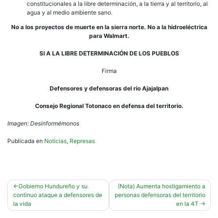
constitucionales a la libre determinación, a la tierra y al territorio, al
agua y al medio ambiente sano.
No a los proyectos de muerte en la sierra norte. No a la hidroeléctrica
para Walmart.
SI A LA LIBRE DETERMINACIÓN DE LOS PUEBLOS
Firma
Defensores y defensoras del río Ajajalpan
Consejo Regional Totonaco en defensa del territorio.
Imagen: Desinformémonos
Publicada en
Noticias
,
Represas
Navegación
Gobierno Hundureño y su
(Nota) Aumenta hostigamiento a
continuo ataque a defensores de
personas defensoras del territorio
de
la vida
en la 4T
entradas