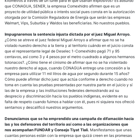
kilómetros a través de un túnel para el que usarían explosivos? Es absurdo
que CONAGUA, SENER, la empresa Comexhidro afirmen que es un
proyecto de utilidad pública o interés social pues consta en la autorización
otorgada por la Comisión Reguladora de Energía que serán las empresas
Walmart, Vips, Suburbia y Waldos las beneficiarias. No nuestros pueblos.
Impugnaremos la sentencia injusta dictada por el juez Miguel Arroyo.
¿Cómo se atreve el juez federal Miguel Arroyo a afirmar que no se ha
violado nuestro derecho a la tierra y al territorio cuándo en el juicio consta
que el representante legal de Deselec 1-Comexhidro pagó 71 y 95
centavos, así como 3 y 4 pesos por el metro cuadrado a algunos hermanos
totonacos?. ¿Cómo tiene el cinismo de afirmar que no se ha violentado
nuestro derecho al agua, cuando CONAGUA entrego una concesión a la
empresa para utilizar 11 mil litros de agua por segundo durante 15 años?
Cómo puede afirmar dicho juez que actúa conforme a derecho cuando no
toma en cuenta las pruebas presentadas por nuestra parte en el juicio y sí
las de la empresa y las instituciones federales demostrando así su
desprecio y discriminación hacia los pueblos indígenas, evidente en su
falta de respeto cuando fuimos a hablar con él, pues ni siquiera nos ofreció
sentarnos y descalificó nuestros argumentos.
Denunciamos que se ha emprendido una campaña de difamación hacia
las y los defensores del territorio así como a las organizaciones que
nos acompañan FUNDAR y Consejo Tiyat Tlali.
Manifestamos que unas
cuantas personas están con la empresa que quizá creen en las promesas