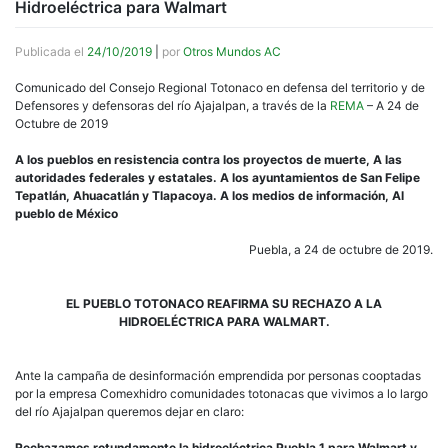
Hidroeléctrica para Walmart
Publicada el
24/10/2019
|
por
Otros Mundos AC
Comunicado del Consejo Regional Totonaco en defensa del territorio y de
Defensores y defensoras del río Ajajalpan, a través de la
REMA
– A 24 de
Octubre de 2019
A los pueblos en resistencia contra los proyectos de muerte, A las
autoridades federales y estatales. A los ayuntamientos de San Felipe
Tepatlán, Ahuacatlán y Tlapacoya. A los medios de información, Al
pueblo de México
Puebla, a 24 de octubre de 2019.
EL PUEBLO TOTONACO REAFIRMA SU RECHAZO A LA
HIDROELÉCTRICA PARA WALMART.
Ante la campaña de desinformación emprendida por personas cooptadas
por la empresa Comexhidro comunidades totonacas que vivimos a lo largo
del río Ajajalpan queremos dejar en claro:
Rechazamos rotundamente la hidroeléctrica Puebla 1 para Walmart y