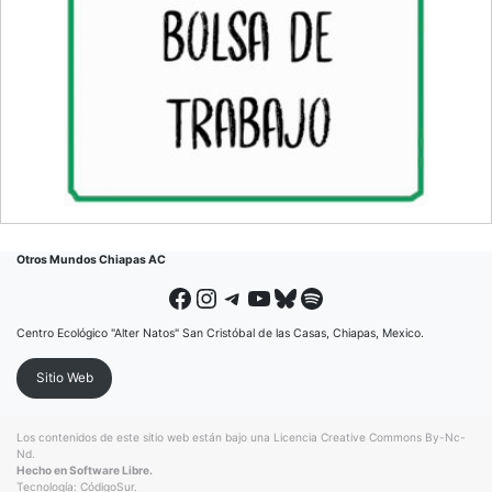
Otros Mundos Chiapas AC
Facebook
Instagram
Telegram
YouTube
Bluesky
Spotify
Centro Ecológico "Alter Natos" San Cristóbal de las Casas, Chiapas, Mexico.
Sitio Web
Los contenidos de este sitio web están bajo una
Licencia Creative Commons By-Nc-
Nd
.
Hecho en Software Libre.
Tecnología:
CódigoSur
.