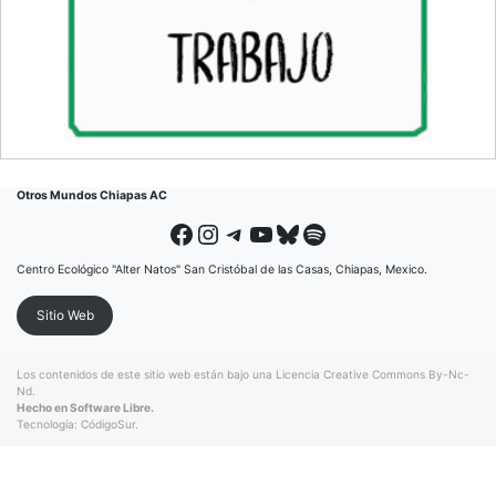
Otros Mundos Chiapas AC
Facebook
Instagram
Telegram
YouTube
Bluesky
Spotify
Centro Ecológico "Alter Natos" San Cristóbal de las Casas, Chiapas, Mexico.
Sitio Web
Los contenidos de este sitio web están bajo una
Licencia Creative Commons By-Nc-
Nd
.
Hecho en Software Libre.
Tecnología:
CódigoSur
.