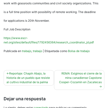
work with grassroots communities and civil society organizations. This
is a full time position with possibility of remote working. The deadline
for applications is 20th November.
Full Job Description
https://www.escr-
net.org/sites/default/files/1792456364/research_coordinator_jd.pdf
Publicada en
trabajo
,
trabajo
|
Etiquetada como
Bolsa de trabajo
Navegación
Reportaje: Chapín Abajo, la
REMA: Exigimos el cierre de la
historia de un pueblo que resiste
mina canadiense Capstone
de
al cultivo industrial de la palma
Cooper-Cozamin en Zacatecas
entradas
Dejar una respuesta
Lo siento, debes estar
conectado
para publicar un comentario.