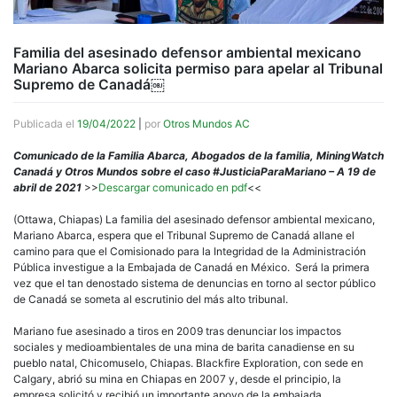
Familia del asesinado defensor ambiental mexicano
Mariano Abarca solicita permiso para apelar al Tribunal
Supremo de Canadá￼
Publicada el
19/04/2022
|
por
Otros Mundos AC
Comunicado de la Familia Abarca, Abogados de la familia, MiningWatch
Canadá y Otros Mundos sobre el caso #JusticiaParaMariano – A 19 de
abril de 2021
>>
Descargar comunicado en pdf
<<
(Ottawa, Chiapas) La familia del asesinado defensor ambiental mexicano,
Mariano Abarca, espera que el Tribunal Supremo de Canadá allane el
camino para que el Comisionado para la Integridad de la Administración
Pública investigue a la Embajada de Canadá en México. Será la primera
vez que el tan denostado sistema de denuncias en torno al sector público
de Canadá se someta al escrutinio del más alto tribunal.
Mariano fue asesinado a tiros en 2009 tras denunciar los impactos
sociales y medioambientales de una mina de barita canadiense en su
pueblo natal, Chicomuselo, Chiapas. Blackfire Exploration, con sede en
Calgary, abrió su mina en Chiapas en 2007 y, desde el principio, la
empresa solicitó y recibió un importante apoyo de la embajada