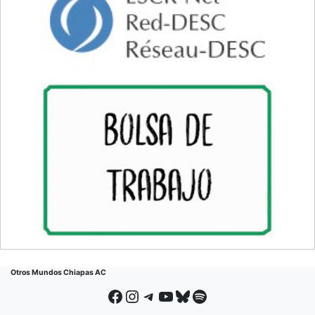
Otros Mundos Chiapas AC
Facebook
Instagram
Telegram
YouTube
Bluesky
Spotify