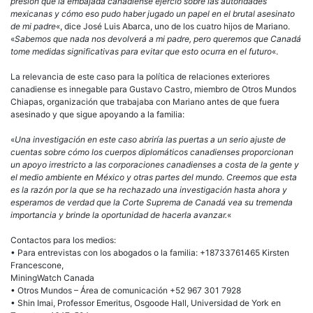
presión que la embajada canadiense ejerció sobre las autoridades
mexicanas y cómo eso pudo haber jugado un papel en el brutal asesinato
de mi padre
«, dice José Luis Abarca, uno de los cuatro hijos de Mariano.
«
Sabemos que nada nos devolverá a mi padre, pero queremos que Canadá
tome medidas significativas para evitar que esto ocurra en el futuro
«.
La relevancia de este caso para la política de relaciones exteriores
canadiense es innegable para Gustavo Castro, miembro de Otros Mundos
Chiapas, organización que trabajaba con Mariano antes de que fuera
asesinado y que sigue apoyando a la familia:
«
Una investigación en este caso abriría las puertas a un serio ajuste de
cuentas sobre cómo los cuerpos diplomáticos canadienses proporcionan
un apoyo irrestricto a las corporaciones canadienses a costa de la gente y
el medio ambiente en México y otras partes del mundo. Creemos que esta
es la razón por la que se ha rechazado una investigación hasta ahora y
esperamos de verdad que la Corte Suprema de Canadá vea su tremenda
importancia y brinde la oportunidad de hacerla avanzar.
«
Contactos para los medios:
• Para entrevistas con los abogados o la familia: +18733761465 Kirsten
Francescone,
MiningWatch Canada
• Otros Mundos – Área de comunicación +52 967 301 7928
• Shin Imai, Professor Emeritus, Osgoode Hall, Universidad de York en