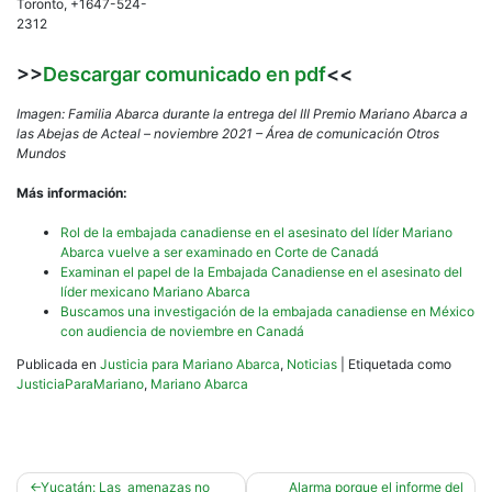
Toronto, +1647-524-
2312
>>
Descargar comunicado en pdf
<<
Imagen: Familia Abarca durante la entrega del III Premio Mariano Abarca a
las Abejas de Acteal – noviembre 2021 – Área de comunicación Otros
Mundos
Más información:
Rol de la embajada canadiense en el asesinato del líder Mariano
Abarca vuelve a ser examinado en Corte de Canadá
Examinan el papel de la Embajada Canadiense en el asesinato del
líder mexicano Mariano Abarca
Buscamos una investigación de la embajada canadiense en México
con audiencia de noviembre en Canadá
Publicada en
Justicia para Mariano Abarca
,
Noticias
|
Etiquetada como
JusticiaParaMariano
,
Mariano Abarca
Navegación
Yucatán: Las amenazas no
Alarma porque el informe del