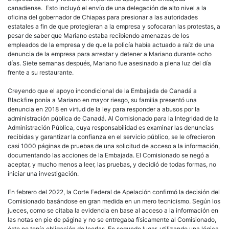
canadiense. Esto incluyó el envío de una delegación de alto nivel a la
oficina del gobernador de Chiapas para presionar a las autoridades
estatales a fin de que protegieran a la empresa y sofocaran las protestas, a
pesar de saber que Mariano estaba recibiendo amenazas de los
empleados de la empresa y de que la policía había actuado a raíz de una
denuncia de la empresa para arrestar y detener a Mariano durante ocho
días. Siete semanas después, Mariano fue asesinado a plena luz del día
frente a su restaurante.
Creyendo que el apoyo incondicional de la Embajada de Canadá a
Blackfire ponía a Mariano en mayor riesgo, su familia presentó una
denuncia en 2018 en virtud de la ley para responder a abusos por la
administración pública de Canadá. Al Comisionado para la Integridad de la
Administración Pública, cuya responsabilidad es examinar las denuncias
recibidas y garantizar la confianza en el servicio público, se le ofrecieron
casi 1000 páginas de pruebas de una solicitud de acceso a la información,
documentando las acciones de la Embajada. El Comisionado se negó a
aceptar, y mucho menos a leer, las pruebas, y decidió de todas formas, no
iniciar una investigación.
En febrero del 2022, la Corte Federal de Apelación confirmó la decisión del
Comisionado basándose en gran medida en un mero tecnicismo. Según los
jueces, como se citaba la evidencia en base al acceso a la información en
las notas en pie de página y no se entregaba físicamente al Comisionado,
éste no tenía obligación de leerlas. En segundo lugar, utilizando una lógica