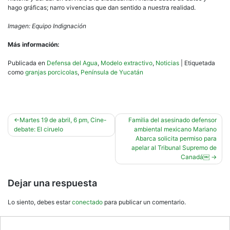
hago gráficas; narro vivencias que dan sentido a nuestra realidad.
Imagen: Equipo Indignación
Más información:
Publicada en
Defensa del Agua
,
Modelo extractivo
,
Noticias
|
Etiquetada
como
granjas porcicolas
,
Península de Yucatán
Navegación
Martes 19 de abril, 6 pm, Cine-
Familia del asesinado defensor
debate: El ciruelo
ambiental mexicano Mariano
de
Abarca solicita permiso para
entradas
apelar al Tribunal Supremo de
Canadá￼
Dejar una respuesta
Lo siento, debes estar
conectado
para publicar un comentario.