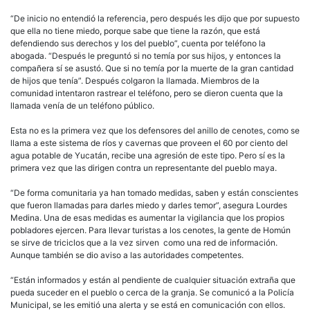
“De inicio no entendió la referencia, pero después les dijo que por supuesto
que ella no tiene miedo, porque sabe que tiene la razón, que está
defendiendo sus derechos y los del pueblo”, cuenta por teléfono la
abogada. “Después le preguntó si no temía por sus hijos, y entonces la
compañera sí se asustó. Que si no temía por la muerte de la gran cantidad
de hijos que tenía”. Después colgaron la llamada. Miembros de la
comunidad intentaron rastrear el teléfono, pero se dieron cuenta que la
llamada venía de un teléfono público.
Esta no es la primera vez que los defensores del anillo de cenotes, como se
llama a este sistema de ríos y cavernas que proveen el 60 por ciento del
agua potable de Yucatán, recibe una agresión de este tipo. Pero sí es la
primera vez que las dirigen contra un representante del pueblo maya.
“De forma comunitaria ya han tomado medidas, saben y están conscientes
que fueron llamadas para darles miedo y darles temor”, asegura Lourdes
Medina. Una de esas medidas es aumentar la vigilancia que los propios
pobladores ejercen. Para llevar turistas a los cenotes, la gente de Homún
se sirve de triciclos que a la vez sirven como una red de información.
Aunque también se dio aviso a las autoridades competentes.
“Están informados y están al pendiente de cualquier situación extraña que
pueda suceder en el pueblo o cerca de la granja. Se comunicó a la Policía
Municipal, se les emitió una alerta y se está en comunicación con ellos.