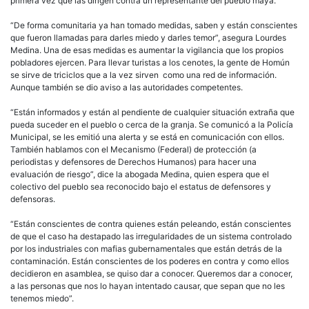
primera vez que las dirigen contra un representante del pueblo maya.
“De forma comunitaria ya han tomado medidas, saben y están conscientes
que fueron llamadas para darles miedo y darles temor”, asegura Lourdes
Medina. Una de esas medidas es aumentar la vigilancia que los propios
pobladores ejercen. Para llevar turistas a los cenotes, la gente de Homún
se sirve de triciclos que a la vez sirven como una red de información.
Aunque también se dio aviso a las autoridades competentes.
“Están informados y están al pendiente de cualquier situación extraña que
pueda suceder en el pueblo o cerca de la granja. Se comunicó a la Policía
Municipal, se les emitió una alerta y se está en comunicación con ellos.
También hablamos con el Mecanismo (Federal) de protección (a
periodistas y defensores de Derechos Humanos) para hacer una
evaluación de riesgo”, dice la abogada Medina, quien espera que el
colectivo del pueblo sea reconocido bajo el estatus de defensores y
defensoras.
“Están conscientes de contra quienes están peleando, están conscientes
de que el caso ha destapado las irregularidades de un sistema controlado
por los industriales con mafias gubernamentales que están detrás de la
contaminación. Están conscientes de los poderes en contra y como ellos
decidieron en asamblea, se quiso dar a conocer. Queremos dar a conocer,
a las personas que nos lo hayan intentado causar, que sepan que no les
tenemos miedo”.