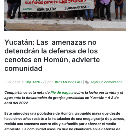
Yucatán: Las amenazas no
detendrán la defensa de los
cenotes en Homún, advierte
comunidad
en
Publicada el
18/04/2022
|
por
Otros Mundos AC
|
Dejar un comentario
Yuca
Las
Compartimos esta nota de
Pie de pagina
sobre la lucha por la vida y el
ame
agua ante la devastación de granjas porcicolas en Yucatán – A 8 de
no
abril del 2022
dete
la
Este miércoles una pobladora de Homún, un pueblo maya que desde
defe
hace cinco años resiste a la instalación de una mega granja de puercos,
de
recibió una amenaza contra ella y su familia por defender el medio
los
ambiente. La comunidad asegura que no claudicará en la defensa de