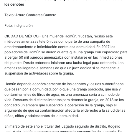
ceno
los cenotes
en
Hom
Texto: Arturo Contreras Camero
advi
com
Foto: Indignación
CIUDAD DE MÉXICO.- Una mujer de Homún, Yucatán, recibió este
miércoles amenazas telefónicas como parte de una campaña de
amedrentamiento e intimidación contra esa comunidad. En 2017 los
pobladores de Homún se dieron cuenta que una granja con capacidad para
albergar 50 mil puercos amenazaba con instalarse en las inmediaciones
del pueblo. Desde entonces iniciaron una lucha legal para detenerla. Las
amenazas llegaron a semanas de que un juez decida si se mantiene la
suspensión de actividades sobre la granja.
Homún depende económicamente de los cenotes y los ríos subterráneos
que pasan por la comunidad, por lo que una granja porcícola, que usa y
contamina miles de litros de agua, es una amenaza seria a su modo de
vida. Después de distintos intentos para detener la granja, en 2018 se les
concedió un amparo que suspendió la operación de la granja, bajo el
argumento de que su contaminación afectaría el derecho a la salud de las
niñas, niños y adolescentes de la comunidad.
En marzo de este año el titular del juzgado segundo de distrito, Rogelio
Leal Mota, inició un proceso para revocar la suspensión de la granja. En