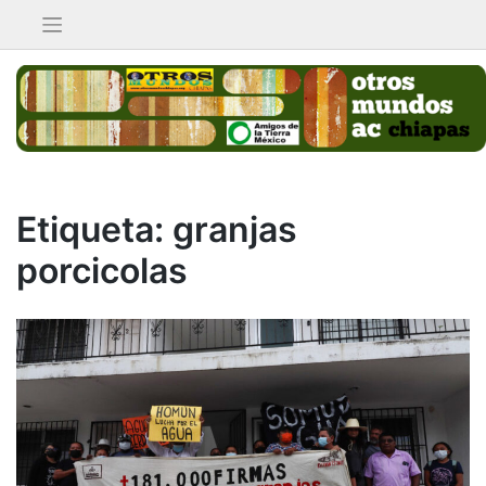
Saltar
al
contenido
Etiqueta:
granjas
porcicolas