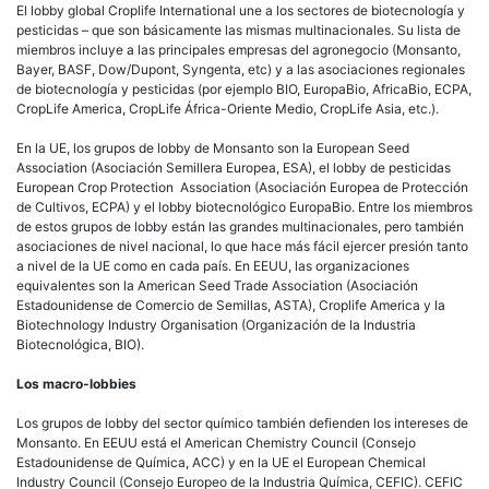
El lobby global Croplife International une a los sectores de biotecnología y
pesticidas – que son básicamente las mismas multinacionales. Su lista de
miembros incluye a las principales empresas del agronegocio (Monsanto,
Bayer, BASF, Dow/Dupont, Syngenta, etc) y a las asociaciones regionales
de biotecnología y pesticidas (por ejemplo BIO, EuropaBio, AfricaBio, ECPA,
CropLife America, CropLife África-Oriente Medio, CropLife Asia, etc.).
En la UE, los grupos de lobby de Monsanto son la European Seed
Association (Asociación Semillera Europea, ESA), el lobby de pesticidas
European Crop Protection Association (Asociación Europea de Protección
de Cultivos, ECPA) y el lobby biotecnológico EuropaBio. Entre los miembros
de estos grupos de lobby están las grandes multinacionales, pero también
asociaciones de nivel nacional, lo que hace más fácil ejercer presión tanto
a nivel de la UE como en cada país. En EEUU, las organizaciones
equivalentes son la American Seed Trade Association (Asociación
Estadounidense de Comercio de Semillas, ASTA), Croplife America y la
Biotechnology Industry Organisation (Organización de la Industria
Biotecnológica, BIO).
Los macro-lobbies
Los grupos de lobby del sector químico también defienden los intereses de
Monsanto. En EEUU está el American Chemistry Council (Consejo
Estadounidense de Química, ACC) y en la UE el European Chemical
Industry Council (Consejo Europeo de la Industria Química, CEFIC). CEFIC