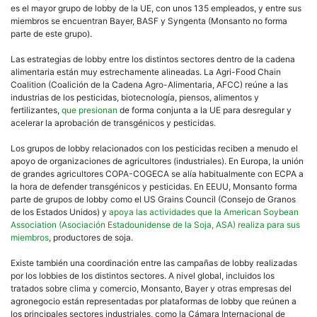
es el mayor grupo de lobby de la UE, con unos 135 empleados, y entre sus
miembros se encuentran Bayer, BASF y Syngenta (Monsanto no forma
parte de este grupo).
Las estrategias de lobby entre los distintos sectores dentro de la cadena
alimentaria están muy estrechamente alineadas. La Agri-Food Chain
Coalition (Coalición de la Cadena Agro-Alimentaria, AFCC) reúne a las
industrias de los pesticidas, biotecnología, piensos, alimentos y
fertilizantes,
que presionan
de forma conjunta a la UE para desregular y
acelerar la aprobación de transgénicos y pesticidas.
Los grupos de lobby relacionados con los pesticidas reciben a menudo el
apoyo de organizaciones de agricultores (industriales). En Europa, la unión
de grandes agricultores COPA-COGECA se alía habitualmente con ECPA a
la hora de defender transgénicos y pesticidas. En EEUU, Monsanto forma
parte de grupos de lobby como el US Grains Council (Consejo de Granos
de los Estados Unidos) y
apoya las actividades que la American Soybean
Association (Asociación Estadounidense de la Soja, ASA) realiza para sus
miembros
, productores de soja.
Existe también una coordinación entre las campañas de lobby realizadas
por los lobbies de los distintos sectores. A nivel global, incluidos los
tratados sobre clima y comercio, Monsanto, Bayer y otras empresas del
agronegocio están representadas por plataformas de lobby que reúnen a
los principales sectores industriales, como la Cámara Internacional de