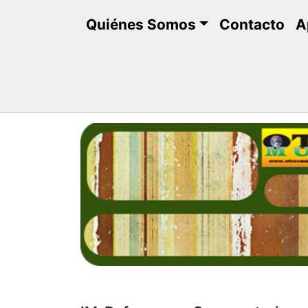
Saltar
Quiénes Somos
Contacto
A
al
contenido