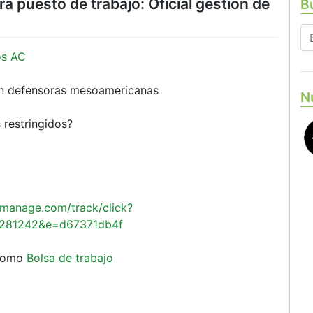
 puesto de trabajo: Oficial gestión de
Bu
os AC
con defensoras mesoamericanas
N
 restringidos?
t-manage.com/track/click?
281242&e=d67371db4f
 como
Bolsa de trabajo