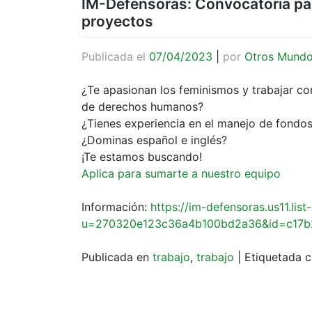
IM-Defensoras: Convocatoria para
proyectos
Publicada el
07/04/2023
|
por
Otros Mund
¿Te apasionan los feminismos y trabajar 
de derechos humanos?
¿Tienes experiencia en el manejo de fondos
¿Dominas español e inglés?
¡Te estamos buscando!
Aplica para sumarte a nuestro equipo
Información:
https://im-defensoras.us11.lis
u=270320e123c36a4b100bd2a36&id=c17b
Publicada en
trabajo
,
trabajo
|
Etiquetada