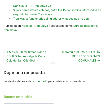
Con Covid-19: Tren Maya va
Slim y paraestatales chinas, entre los 15 consorcios interesados en
segundo tramo del Tren Maya
Tren Maya: funcionarios simuladores y jueces que no ven
Publicada en
Noticias
,
Tren Maya
|
Etiquetada como
Sureste mexicano
,
tren maya
Navegación
Más de 20 mil firmas piden a
El Escaramujo 94: RADIOGRAFÍA
CONAGUA que salga la Coca
DE EJIDOS Y BIENES
de
Cola de San Cristóbal
COMUNALES
entradas
Dejar una respuesta
Lo siento, debes estar
conectado
para publicar un comentario.
Buscar en el sitio