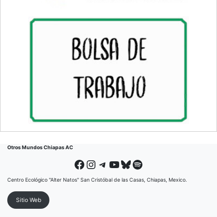
Otros Mundos Chiapas AC
Facebook
Instagram
Telegram
YouTube
Bluesky
Spotify
Centro Ecológico "Alter Natos" San Cristóbal de las Casas, Chiapas, Mexico.
Sitio Web