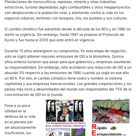
Plantaciones de monocultivos, represas, minería y otras industrias
extractivas, turismo depredador, agro combustibles y otros megaproyectos
van desplazando a la población rural, y atentando contra la vida en los
espacios urbanos, terminan con bosques, ríos, los pueblos y sus culturas.
El cambio climático fue advertido desde la década de los 80’s y en 1990 se
alertó su urgencia. Sin embargo, hasta 1997 se propuso el Protocolo de
Kyoto y fue hasta el 2005 que este entró en vigencia.
Durante 15 años aletargaron su compromiso. En esta etapa de negación,
solo se logró obtener mayores emisiones de GEI a la atmósfera. Quince
años enteros tuvieron que pasar para que gobiernos y empresas asumieran
su responsabilidad. Sin embargo, sólo acordaron una reducción de GEI a un
absurdo 5% respecto a las emisiones de 1990 cuando ya urgía en ese año
un 80%. Por ello, el cambio climático tiene rostro y nombre: el sistema
capitalista y sus empresas trasnacionales. Las grandes corporaciones y los
países más ricos y desarrollados del mundo son responsables del 75% de la
concentración de GEI en el mundo.
Pese a su poca
utilidad en la
defensa de la vida
en el planeta por
ser absolutamente
insuficiente, los