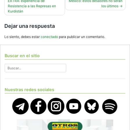
EXTRA: experiencia de
México: estos desastres no serán
de
Resistencia a las Represas en
los últimos
entradas
Kurdistán
Dejar una respuesta
Lo siento, debes estar
conectado
para publicar un comentario.
Buscar en el sitio
Nuestras redes sociales