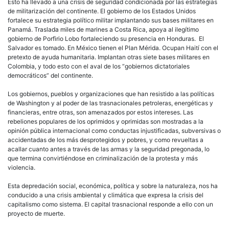
Esto ha llevado a una crisis de seguridad condicionada por las estrategias
de militarización del continente. El gobierno de los Estados Unidos
fortalece su estrategia político militar implantando sus bases militares en
Panamá. Traslada miles de marines a Costa Rica, apoya al ilegítimo
gobierno de Porfirio Lobo fortaleciendo su presencia en Honduras. El
Salvador es tomado. En México tienen el Plan Mérida. Ocupan Haití con el
pretexto de ayuda humanitaria. Implantan otras siete bases militares en
Colombia, y todo esto con el aval de los “gobiernos dictatoriales
democráticos” del continente.
Los gobiernos, pueblos y organizaciones que han resistido a las políticas
de Washington y al poder de las trasnacionales petroleras, energéticas y
financieras, entre otras, son amenazados por estos intereses. Las
rebeliones populares de los oprimidos y oprimidas son mostradas a la
opinión pública internacional como conductas injustificadas, subversivas o
accidentadas de los más desprotegidos y pobres, y como revueltas a
acallar cuanto antes a través de las armas y la seguridad pregonada, lo
que termina convirtiéndose en criminalización de la protesta y más
violencia.
Esta depredación social, económica, política y sobre la naturaleza, nos ha
conducido a una crisis ambiental y climática que expresa la crisis del
capitalismo como sistema. El capital trasnacional responde a ello con un
proyecto de muerte.