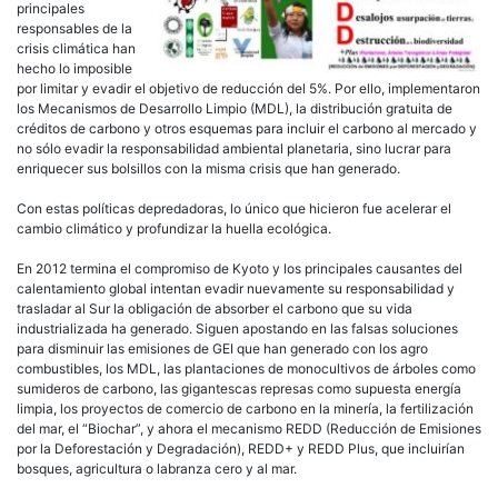
principales
responsables de la
crisis climática han
hecho lo imposible
por limitar y evadir el objetivo de reducción del 5%. Por ello, implementaron
los Mecanismos de Desarrollo Limpio (MDL), la distribución gratuita de
créditos de carbono y otros esquemas para incluir el carbono al mercado y
no sólo evadir la responsabilidad ambiental planetaria, sino lucrar para
enriquecer sus bolsillos con la misma crisis que han generado.
Con estas políticas depredadoras, lo único que hicieron fue acelerar el
cambio climático y profundizar la huella ecológica.
En 2012 termina el compromiso de Kyoto y los principales causantes del
calentamiento global intentan evadir nuevamente su responsabilidad y
trasladar al Sur la obligación de absorber el carbono que su vida
industrializada ha generado. Siguen apostando en las falsas soluciones
para disminuir las emisiones de GEI que han generado con los agro
combustibles, los MDL, las plantaciones de monocultivos de árboles como
sumideros de carbono, las gigantescas represas como supuesta energía
limpia, los proyectos de comercio de carbono en la minería, la fertilización
del mar, el “Biochar”, y ahora el mecanismo REDD (Reducción de Emisiones
por la Deforestación y Degradación), REDD+ y REDD Plus, que incluirían
bosques, agricultura o labranza cero y al mar.