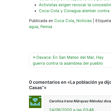
Activistas exigen revocar la concesió
Coca-Cola y Conagua atentan contra 
Publicada en
Coca Cola
,
Noticias
|
Etiquet
agua
,
Femsa
Navegación
Oaxaca: En San Mateo del Mar, Hay
de
guerra contra la asamblea del pueblo
entradas
0 comentarios en «
La población ya dij
Casas”
»
Carolina Irene Márquez Méndez
dice
24/06/2020 a las 03:48