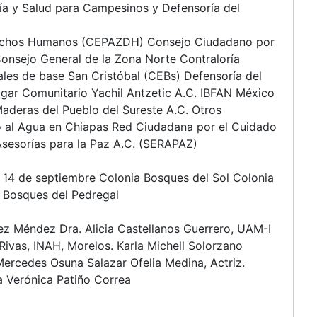
ía y Salud para Campesinos y Defensoría del
erechos Humanos (CEPAZDH) Consejo Ciudadano por
l Consejo General de la Zona Norte Contraloría
es de base San Cristóbal (CEBs) Defensoría del
ogar Comunitario Yachil Antzetic A.C. IBFAN México
aderas del Pueblo del Sureste A.C. Otros
 al Agua en Chiapas Red Ciudadana por el Cuidado
 Asesorías para la Paz A.C. (SERAPAZ)
ia 14 de septiembre Colonia Bosques del Sol Colonia
 Bosques del Pedregal
z Méndez Dra. Alicia Castellanos Guerrero, UAM-I
Rivas, INAH, Morelos. Karla Michell Solorzano
ercedes Osuna Salazar Ofelia Medina, Actriz.
 Verónica Patiño Correa