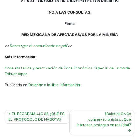
Y LA AUTONOMÍA ES UN EJERCICIO DE LOS PUEBLOS
¡NO A LAS CONSULTAS!
Firma
RED MEXICANA DE AFECTADAS/OS POR LA MINERÍA
>>
Descargar el comunicado en pdf
<<
Más información:
Consulta fallida y reactivación de Zona Económica Especial del Istmo de
Tehuantepec
Publicada en
Derecho a la libre información
Navegación
EL ESCARAMUJO 86 ¿QUÉ ES
[Boletín] ONGs
EL PROTOCOLO DE NAGOYA?
conservacionistas: ¿Qué
de
intereses protegen en realidad?
entradas