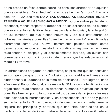
Se ha creado un falso debate sobre las consultas alrededor de aquellas
que se consideran “bien hechas” o las otras hechas “a modo”. Frente a
esto, en REMA decimos
NO A LAS CONSULTAS REGLAMENTADAS Y
TAMBIÉN A AQUELLAS “HECHAS A MODO”
, porque ambas parten de no
reconocer, menos respetar el deber ser de los derechos de los pueblos
que se sustentan en la libre determinación, la autonomía y la autogestión
de su territorio, de sus bienes naturales y de sus estructuras de
gobernanza. Ambas consultas “bien hechas o a modo”, son utilizadas
claramente como una “nueva” herramienta política pintada como
democrática, aunque en realidad profundiza y legitima las acciones
relacionadas al despojo y al desplazamiento forzado, las cuales son
consecuencias por la imposición de megaproyectos relacionados al
Modelo Extractivo.
En afirmaciones cargadas de eufemismo, se presume que las consultas
son un ejercicio que busca la “inclusión de los pueblos indígenas y de
ciudadanas y ciudadanos en la toma de decisiones”. Para lograrlo, hace
años que el Banco Mundial, a través de la ONU y con la legitimación de
organismos relacionados a los derechos humanos, apuestan por crear
consultas buenas, por lo tanto, según ellos, deben estar sujetas a los más
altos estándares internacionales y, en consecuencia, ello debe y puede
ser reglamentado. Sin embargo, ningún caso refrenda medianamente
siquiera los principios y criterios que han sido establecidos en la
declaratoria de las Naciones Unidas o de acuerdo con lo especificado en