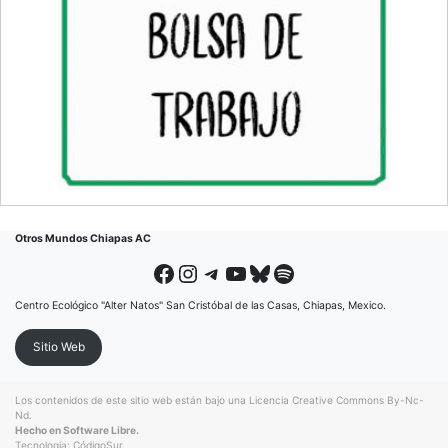
Otros Mundos Chiapas AC
Facebook
Instagram
Telegram
YouTube
Bluesky
Spotify
Centro Ecológico "Alter Natos" San Cristóbal de las Casas, Chiapas, Mexico.
Sitio Web
Los contenidos de este sitio web están bajo una
Licencia Creative Commons By-Nc-
Nd
.
Hecho en Software Libre.
Tecnología:
CódigoSur
.