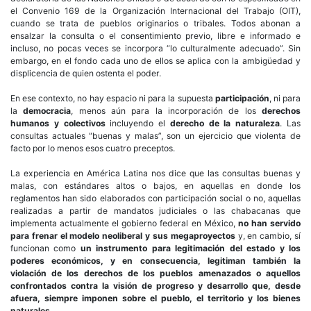
el Convenio 169 de la Organización Internacional del Trabajo (OIT),
cuando se trata de pueblos originarios o tribales. Todos abonan a
ensalzar la consulta o el consentimiento previo, libre e informado e
incluso, no pocas veces se incorpora “lo culturalmente adecuado”. Sin
embargo, en el fondo cada uno de ellos se aplica con la ambigüedad y
displicencia de quien ostenta el poder.
En ese contexto, no hay espacio ni para la supuesta
participación
, ni para
la
democracia
, menos aún para la incorporación de los
derechos
humanos y colectivos
incluyendo el
derecho de la naturaleza
. Las
consultas actuales “buenas y malas”, son un ejercicio que violenta de
facto por lo menos esos cuatro preceptos.
La experiencia en América Latina nos dice que las consultas buenas y
malas, con estándares altos o bajos, en aquellas en donde los
reglamentos han sido elaborados con participación social o no, aquellas
realizadas a partir de mandatos judiciales o las chabacanas que
implementa actualmente el gobierno federal en México,
no han servido
para frenar el modelo neoliberal y sus megaproyectos
y, en cambio, sí
funcionan como
un instrumento para legitimación del estado y los
poderes económicos, y en consecuencia, legitiman también la
violación de los derechos de los pueblos amenazados o aquellos
confrontados contra la visión de progreso y desarrollo que, desde
afuera, siempre imponen sobre el pueblo, el territorio y los bienes
naturales.