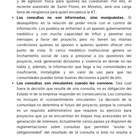
y de agresión física para quienes las cuestionan. Por ello, el
reciente asesinato de Samir Flores, en Morelos, será una carga
llena de vergüenza para quien encabeza la 4T.
Las consultas no son informadas, sino manipuladas.
El
desequilibrio en la relación de poder inicia con el control de
información. Los pueblos se enfrentan a un aparato gubernamental
mediático y con mucha capacidad de influir y penetrar sus
mensajes a favor del proyecto; pero no tienen las mismas
condiciones quienes se oponen o quienes quieren ofrecer otro
punto de vista. El cerco mediático institucional genera un
linchamiento social de cara a presionar a los opositores del
proyecto, está generando divisiones y violencia en donde no las
había y, además, la información que llega a las comunidades es
insuficiente, ininteligible y sin valor de uso para que las
comunidades puedan tomar buenas decisiones a partir de ello.
Las consultas son vinculantes cuando les conviene.
Sea cual
fuera la decisión que resulte de una consulta, no es obligación del
Estado ni de la empresa responder en consecuencia. Las consultas
no incluyen el «consentimiento vinculante». La decisión de la
comunidad no determina el futuro del proyecto, porque la consulta
es un requisito administrativo que requiere su ejercicio para
proyectos que ya se encuentran en etapas muy avanzadas en la
generación de intereses. Actualmente varios países ya disponen de
reglamentaciones sobre consultas que permiten “anular la
obligatoriedad” del resultado de la consulta si ésta no resulta a