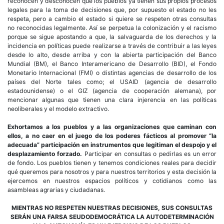
reconocen y desconocen que los pueblos ya tienen sus propios procesos
legales para la toma de decisiones que, por supuesto el estado no les
respeta, pero a cambio el estado si quiere se respeten otras consultas
no
reconocidas legalmente. Así se perpetua la colonización y el racismo
porque se sigue apostando a que, la salvaguarda de los derechos y la
incidencia en políticas puede realizarse a través de contribuir a las leyes
desde lo alto, desde arriba y con la abierta participación del Banco
Mundial (BM), el Banco Interamericano de Desarrollo (BID), el Fondo
Monetario Internacional (FMI) o distintas agencias de desarrollo de los
países del Norte tales como; el USAID (agencia de desarrollo
estadounidense) o el GIZ (agencia de cooperación alemana), por
mencionar algunas que tienen una clara injerencia en las políticas
neoliberales y el modelo extractivo.
Exhortamos a los pueblos y a las organizaciones que caminan con
ellos, a no caer en el juego de los poderes fácticos al promover “la
adecuada” participación en instrumentos que legitiman el despojo y el
desplazamiento forzado.
Participar en consultas o pedirlas es un error
de fondo. Los pueblos tienen y tenemos condiciones reales para decidir
qué queremos para nosotros y para nuestros territorios y esta decisión la
ejercemos en nuestros espacios políticos y cotidianos como las
asambleas agrarias y ciudadanas.
MIENTRAS NO RESPETEN NUESTRAS DECISIONES, SUS CONSULTAS
SERÁN UNA FARSA SEUDODEMOCRÁTICA LA AUTODETERMINACIÓN