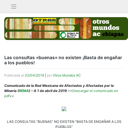
Saltar
al
contenido
Las consultas «buenas» no existen ¡Basta de engañar
a los pueblos!
Publicada el
02/04/2019
|
por
Otros Mundos AC
Comunicado de la Red Mexicana de Afectados y Afectadas por la
Minería (
REMA
) – A 1 de abril de 2019
>>
Descargar el comunicado en
pdf
<<
LAS CONSULTAS “BUENAS” NO EXISTEN “BASTA DE ENGAÑAR A LOS
PUEBLOS”