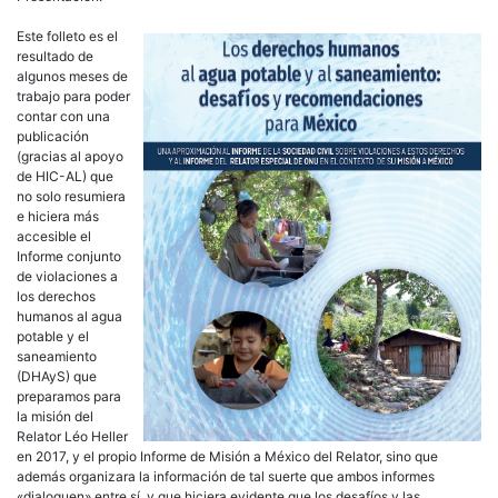
Este folleto es el
resultado de
algunos meses de
trabajo para poder
contar con una
publicación
(gracias al apoyo
de HIC-AL) que
no solo resumiera
e hiciera más
accesible el
Informe conjunto
de violaciones a
los derechos
humanos al agua
potable y el
saneamiento
(DHAyS) que
preparamos para
la misión del
Relator Léo Heller
en 2017, y el propio Informe de Misión a México del Relator, sino que
además organizara la información de tal suerte que ambos informes
«dialoguen» entre sí, y que hiciera evidente que los desafíos y las