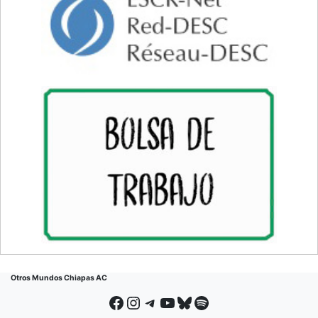
Otros Mundos Chiapas AC
Facebook
Instagram
Telegram
YouTube
Bluesky
Spotify