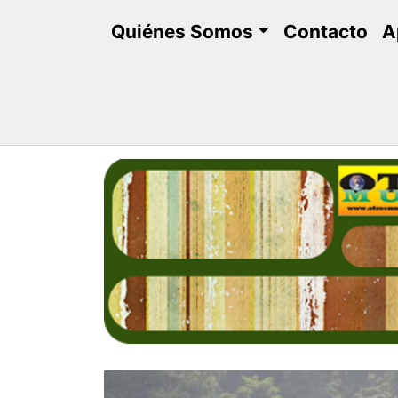
Saltar
Quiénes Somos
Contacto
A
al
contenido