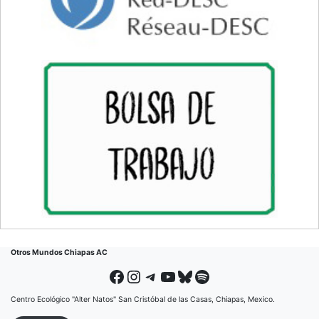
Otros Mundos Chiapas AC
Facebook
Instagram
Telegram
YouTube
Bluesky
Spotify
Centro Ecológico "Alter Natos" San Cristóbal de las Casas, Chiapas, Mexico.