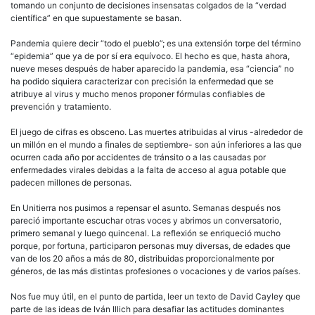
tomando un conjunto de decisiones insensatas colgados de la “verdad
científica” en que supuestamente se basan.
Pandemia quiere decir “todo el pueblo”; es una extensión torpe del término
“epidemia” que ya de por sí era equívoco. El hecho es que, hasta ahora,
nueve meses después de haber aparecido la pandemia, esa “ciencia” no
ha podido siquiera caracterizar con precisión la enfermedad que se
atribuye al virus y mucho menos proponer fórmulas confiables de
prevención y tratamiento.
El juego de cifras es obsceno. Las muertes atribuidas al virus -alrededor de
un millón en el mundo a finales de septiembre- son aún inferiores a las que
ocurren cada año por accidentes de tránsito o a las causadas por
enfermedades virales debidas a la falta de acceso al agua potable que
padecen millones de personas.
En Unitierra nos pusimos a repensar el asunto. Semanas después nos
pareció importante escuchar otras voces y abrimos un conversatorio,
primero semanal y luego quincenal. La reflexión se enriqueció mucho
porque, por fortuna, participaron personas muy diversas, de edades que
van de los 20 años a más de 80, distribuidas proporcionalmente por
géneros, de las más distintas profesiones o vocaciones y de varios países.
Nos fue muy útil, en el punto de partida, leer un texto de David Cayley que
parte de las ideas de Iván Illich para desafiar las actitudes dominantes