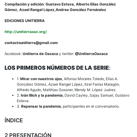
Compilación y edición: Gustavo Esteva, Alberto Elías González
Gómez,
Azael Rangel López,Andrea González Fernández
EDICIONES UNITIERRA
http://unitierraoax.org/
contactounitierra@gmail.com
facebook:
Unitierra de Oaxaca
y
twitter:
@UnitierraOaxaca
LOS PRIMEROS NÚMEROS DE LA SERIE
:
1.
Mirar con nuestros ojos
, Alfonso Morales Toledo, Elías A.
González Gómez, Azael Rangel López, Itzel Farías Malagón,
Alfredo Agudo, Matthias Gossner, Wendy M. López Juárez.
2.
Iván Illich y la pandemia
, David Cayley, Sajay Samuel, Gustavo
Esteva.
3.
Repensar la pandemia
, participantes en el conversatorio.
ÍNDICE
2 PRESENTACIÓN