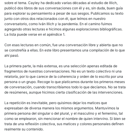
sobre el tema. Cayley ha dedicado varias décadas al estudio de Illich,
publicó dos libros de sus conversaciones con él y es, sin duda, buen guía
para explorar su pensamiento a pesar de sus sesgos. Publicamos su texto
junto con otros dos relacionados con él, que leímos en nuestro
conversatorio, como Iván Illich y la pandemia. En el camino fuimos
agregando otras lecturas e hicimos algunas exploraciones bibliográficas.
La lista puede verse en el apéndice 1.
Con esas lecturas en común, fue una conversación libre y abierta que no
se constreñía a ellas. En este libro presentamos una compilación de lo que
ahí pasó.
La primera parte, la más extensa, es una selección apenas editada de
fragmentos de nuestras conversaciones. No es un texto colectivo ni una
relatoría, por lo que carece de la coherencia y orden de lo escrito por una
persona o un grupo. Recoge lo que platicamos durante los primeros meses
de conversación, cuando transcribíamos todo lo que decíamos. No se trata
de resúmenes, aunque hicimos cierta clasificación de las intervenciones.
La repetición es inevitable, pero quisimos dejar los matices que
expresaban de diversa manera los mismos argumentos. Mantuvimos la
primera persona del singular o del plural, y el masculino y el femenino, tal
como se emplearon, sin mencionar el nombre de quien intervino. Si bien se
trata de una reflexión colectiva, sus matices y colores personales definen
realmente su contenido.